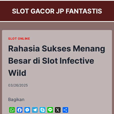
Skip
SLOT GACOR JP FANTASTIS
to
content
SLOT ONLINE
Rahasia Sukses Menang
Besar di Slot Infective
Wild
03/26/2025
Bagikan
W
F
M
T
S
L
X
S