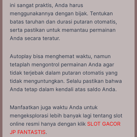
ini sangat praktis, Anda harus
menggunakannya dengan bijak. Tentukan
batas taruhan dan durasi putaran otomatis,
serta pastikan untuk memantau permainan
Anda secara teratur.
Autoplay bisa menghemat waktu, namun
tetaplah mengontrol permainan Anda agar
tidak terjebak dalam putaran otomatis yang
tidak menguntungkan. Selalu pastikan bahwa
Anda tetap dalam kendali atas saldo Anda.
Manfaatkan juga waktu Anda untuk
mengeksplorasi lebih banyak lagi tentang slot
online resmi hanya dengan klik
SLOT GACOR
JP FANTASTIS
.