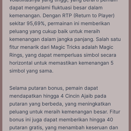
dapat mengalami fluktuasi besar dalam
kemenangan. Dengan RTP (Return to Player)
sekitar 95,69%, permainan ini memberikan
peluang yang cukup baik untuk meraih
kemenangan dalam jangka panjang.
Salah satu
fitur menarik dari Magic Tricks adalah Magic
Rings, yang dapat memperluas simbol secara
horizontal untuk memastikan kemenangan 5
simbol yang sama.
Selama putaran bonus, pemain dapat
mendapatkan hingga 4 Cincin Ajaib pada
putaran yang berbeda, yang meningkatkan
peluang untuk meraih kemenangan besar. Fitur
bonus ini juga dapat memberikan hingga 40
putaran gratis, yang menambah keseruan dan