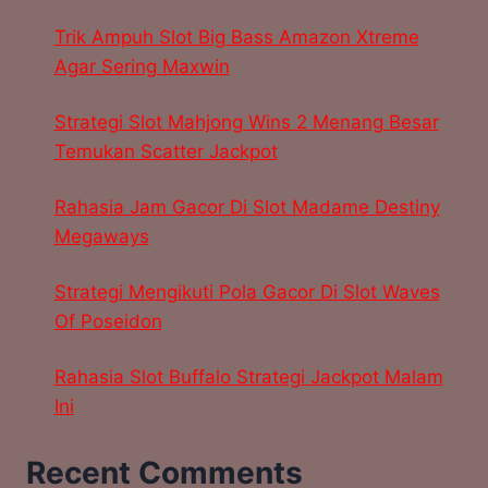
Trik Ampuh Slot Big Bass Amazon Xtreme
Agar Sering Maxwin
Strategi Slot Mahjong Wins 2 Menang Besar
Temukan Scatter Jackpot
Rahasia Jam Gacor Di Slot Madame Destiny
Megaways
Strategi Mengikuti Pola Gacor Di Slot Waves
Of Poseidon
Rahasia Slot Buffalo Strategi Jackpot Malam
Ini
Recent Comments