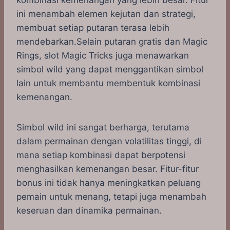
kombinasi kemenangan yang lebih besar. Fitur
ini menambah elemen kejutan dan strategi,
membuat setiap putaran terasa lebih
mendebarkan.
Selain putaran gratis dan Magic
Rings, slot Magic Tricks juga menawarkan
simbol wild yang dapat menggantikan simbol
lain untuk membantu membentuk kombinasi
kemenangan.
Simbol wild ini sangat berharga, terutama
dalam permainan dengan volatilitas tinggi, di
mana setiap kombinasi dapat berpotensi
menghasilkan kemenangan besar. Fitur-fitur
bonus ini tidak hanya meningkatkan peluang
pemain untuk menang, tetapi juga menambah
keseruan dan dinamika permainan.