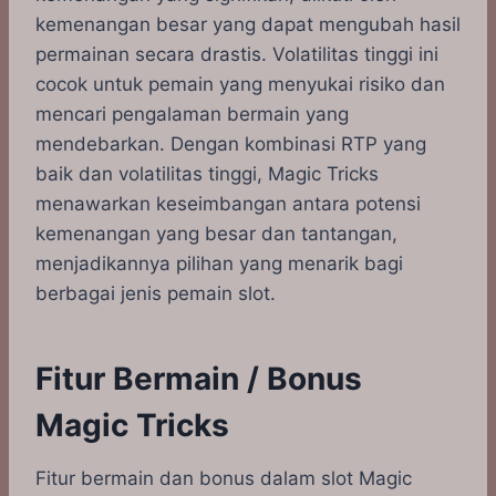
kemenangan besar yang dapat mengubah hasil
permainan secara drastis. Volatilitas tinggi ini
cocok untuk pemain yang menyukai risiko dan
mencari pengalaman bermain yang
mendebarkan. Dengan kombinasi RTP yang
baik dan volatilitas tinggi, Magic Tricks
menawarkan keseimbangan antara potensi
kemenangan yang besar dan tantangan,
menjadikannya pilihan yang menarik bagi
berbagai jenis pemain slot.
Fitur Bermain / Bonus
Magic Tricks
Fitur bermain dan bonus dalam slot Magic