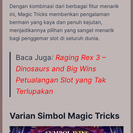
Dengan kombinasi dari berbagai fitur menarik
ini, Magic Tricks memberikan pengalaman
bermain yang kaya dan penuh kejutan,
menjadikannya pilihan yang sangat menarik
bagi penggemar slot di seluruh dunia.
Baca Juga
:
Raging Rex 3 –
Dinosaurs and Big Wins
Petualangan Slot yang Tak
Terlupakan
Varian Simbol Magic Tricks