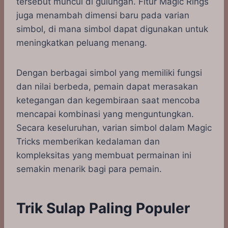
tersebut muncul di gulungan. Fitur Magic Rings
juga menambah dimensi baru pada varian
simbol, di mana simbol dapat digunakan untuk
meningkatkan peluang menang.
Dengan berbagai simbol yang memiliki fungsi
dan nilai berbeda, pemain dapat merasakan
ketegangan dan kegembiraan saat mencoba
mencapai kombinasi yang menguntungkan.
Secara keseluruhan, varian simbol dalam Magic
Tricks memberikan kedalaman dan
kompleksitas yang membuat permainan ini
semakin menarik bagi para pemain.
Trik Sulap Paling Populer