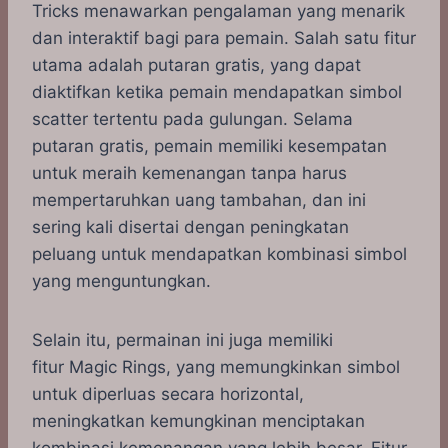
Tricks menawarkan pengalaman yang menarik
dan interaktif bagi para pemain. Salah satu fitur
utama adalah putaran gratis, yang dapat
diaktifkan ketika pemain mendapatkan simbol
scatter tertentu pada gulungan. Selama
putaran gratis, pemain memiliki kesempatan
untuk meraih kemenangan tanpa harus
mempertaruhkan uang tambahan, dan ini
sering kali disertai dengan peningkatan
peluang untuk mendapatkan kombinasi simbol
yang menguntungkan.
Selain itu, permainan ini juga memiliki
fitur Magic Rings, yang memungkinkan simbol
untuk diperluas secara horizontal,
meningkatkan kemungkinan menciptakan