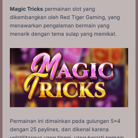
h
a
e
e
k
i
h
a
c
s
l
y
n
a
Magic Tricks
permainan slot yang
t
e
s
e
p
e
r
dikembangkan oleh Red Tiger Gaming, yang
s
b
e
g
e
e
menawarkan pengalaman bermain yang
A
o
n
r
menarik dengan tema sulap yang memikat.
p
o
g
a
p
k
e
m
r
Permainan ini dimainkan pada gulungan 5×4
dengan 25 paylines, dan dikenal karena
volatilitasnya yang tinggi, yang berarti pemain