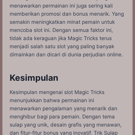
menawarkan permainan ini juga sering kali
memberikan promosi dan bonus menarik. Yang
semakin meningkatkan minat pemain untuk
mencoba slot ini.
Dengan semua faktor ini,
tidak ada keraguan jika Magic Tricks terus
menjadi salah satu slot yang paling banyak
dimainkan dan dicari di dunia perjudian online.
Kesimpulan
Kesimpulan mengenai slot Magic Tricks
menunjukkan bahwa permainan ini
menawarkan pengalaman yang menarik dan
menghibur bagi para pemain. Dengan tema
sulap yang unik, desain grafis yang menawan,
dan fitur-fitur bonus yang inovatif. Trik Sulap