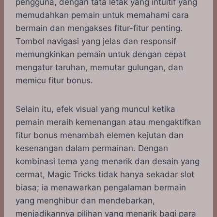
pengguna, dengan tata letak yang intuitif yang
memudahkan pemain untuk memahami cara
bermain dan mengakses fitur-fitur penting.
Tombol navigasi yang jelas dan responsif
memungkinkan pemain untuk dengan cepat
mengatur taruhan, memutar gulungan, dan
memicu fitur bonus.
Selain itu, efek visual yang muncul ketika
pemain meraih kemenangan atau mengaktifkan
fitur bonus menambah elemen kejutan dan
kesenangan dalam permainan. Dengan
kombinasi tema yang menarik dan desain yang
cermat, Magic Tricks tidak hanya sekadar slot
biasa; ia menawarkan pengalaman bermain
yang menghibur dan mendebarkan,
menjadikannya pilihan yang menarik bagi para