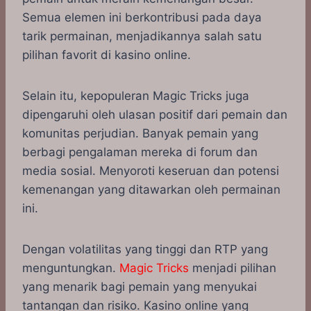
Semua elemen ini berkontribusi pada daya
tarik permainan, menjadikannya salah satu
pilihan favorit di kasino online.
Selain itu, kepopuleran Magic Tricks juga
dipengaruhi oleh ulasan positif dari pemain dan
komunitas perjudian. Banyak pemain yang
berbagi pengalaman mereka di forum dan
media sosial. Menyoroti keseruan dan potensi
kemenangan yang ditawarkan oleh permainan
ini.
Dengan volatilitas yang tinggi dan RTP yang
menguntungkan.
Magic Tricks
menjadi pilihan
yang menarik bagi pemain yang menyukai
tantangan dan risiko. Kasino online yang