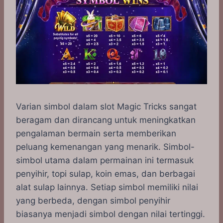
Varian simbol dalam slot Magic Tricks sangat
beragam dan dirancang untuk meningkatkan
pengalaman bermain serta memberikan
peluang kemenangan yang menarik. Simbol-
simbol utama dalam permainan ini termasuk
penyihir, topi sulap, koin emas, dan berbagai
alat sulap lainnya. Setiap simbol memiliki nilai
yang berbeda, dengan simbol penyihir
biasanya menjadi simbol dengan nilai tertinggi.