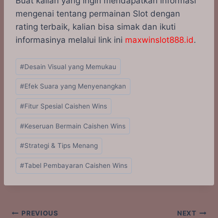
Buat kalian yang ingin mendapatkan informasi
mengenai tentang permainan Slot dengan
rating terbaik, kalian bisa simak dan ikuti
informasinya melalui link ini
maxwinslot888.id
.
Post
#
Desain Visual yang Memukau
Tags:
#
Efek Suara yang Menyenangkan
#
Fitur Spesial Caishen Wins
#
Keseruan Bermain Caishen Wins
#
Strategi & Tips Menang
#
Tabel Pembayaran Caishen Wins
Post
PREVIOUS
NEXT