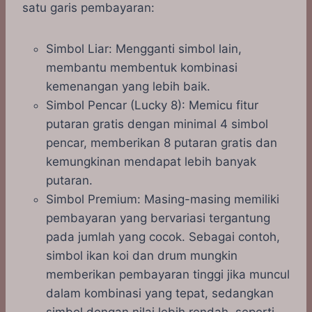
satu garis pembayaran:
Simbol Liar: Mengganti simbol lain,
membantu membentuk kombinasi
kemenangan yang lebih baik.
Simbol Pencar (Lucky 8): Memicu fitur
putaran gratis dengan minimal 4 simbol
pencar, memberikan 8 putaran gratis dan
kemungkinan mendapat lebih banyak
putaran.
Simbol Premium: Masing-masing memiliki
pembayaran yang bervariasi tergantung
pada jumlah yang cocok. Sebagai contoh,
simbol ikan koi dan drum mungkin
memberikan pembayaran tinggi jika muncul
dalam kombinasi yang tepat, sedangkan