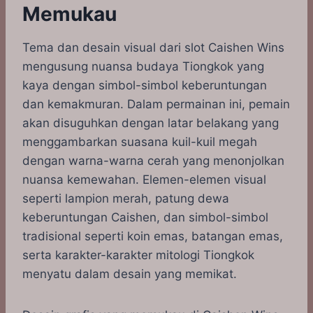
Memukau
Tema dan desain visual dari slot Caishen Wins
mengusung nuansa budaya Tiongkok yang
kaya dengan simbol-simbol keberuntungan
dan kemakmuran. Dalam permainan ini, pemain
akan disuguhkan dengan latar belakang yang
menggambarkan suasana kuil-kuil megah
dengan warna-warna cerah yang menonjolkan
nuansa kemewahan. Elemen-elemen visual
seperti lampion merah, patung dewa
keberuntungan Caishen, dan simbol-simbol
tradisional seperti koin emas, batangan emas,
serta karakter-karakter mitologi Tiongkok
menyatu dalam desain yang memikat.