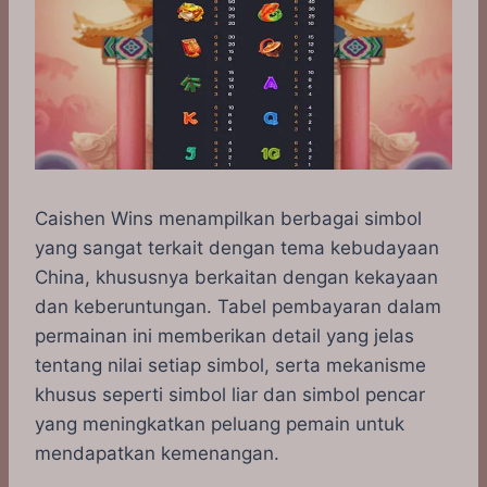
Caishen Wins menampilkan berbagai simbol
yang sangat terkait dengan tema kebudayaan
China, khususnya berkaitan dengan kekayaan
dan keberuntungan. Tabel pembayaran dalam
permainan ini memberikan detail yang jelas
tentang nilai setiap simbol, serta mekanisme
khusus seperti simbol liar dan simbol pencar
yang meningkatkan peluang pemain untuk
mendapatkan kemenangan.