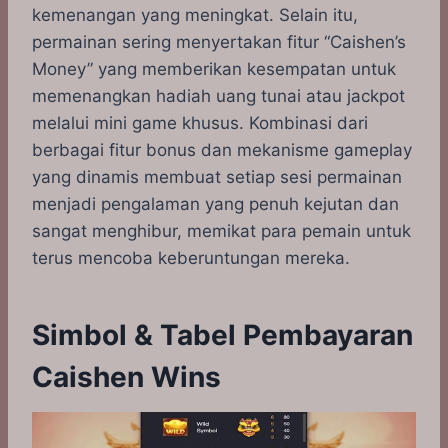
kemenangan yang meningkat. Selain itu,
permainan sering menyertakan fitur “Caishen’s
Money” yang memberikan kesempatan untuk
memenangkan hadiah uang tunai atau jackpot
melalui mini game khusus. Kombinasi dari
berbagai fitur bonus dan mekanisme gameplay
yang dinamis membuat setiap sesi permainan
menjadi pengalaman yang penuh kejutan dan
sangat menghibur, memikat para pemain untuk
terus mencoba keberuntungan mereka.
Simbol & Tabel Pembayaran
Caishen Wins