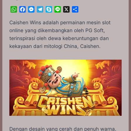
W
F
M
T
S
L
X
S
h
a
e
e
k
i
h
a
c
s
l
y
n
a
Caishen Wins adalah permainan mesin slot
t
e
s
e
p
e
r
online yang dikembangkan oleh PG Soft,
s
b
e
g
e
e
terinspirasi oleh dewa keberuntungan dan
A
o
n
r
kekayaan dari mitologi China, Caishen.
p
o
g
a
p
k
e
m
r
Dengan desain yang cerah dan penuh warna,