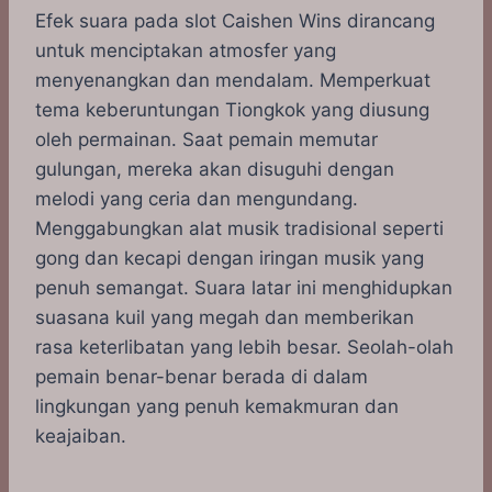
Efek suara pada slot Caishen Wins dirancang
untuk menciptakan atmosfer yang
menyenangkan dan mendalam. Memperkuat
tema keberuntungan Tiongkok yang diusung
oleh permainan. Saat pemain memutar
gulungan, mereka akan disuguhi dengan
melodi yang ceria dan mengundang.
Menggabungkan alat musik tradisional seperti
gong dan kecapi dengan iringan musik yang
penuh semangat. Suara latar ini menghidupkan
suasana kuil yang megah dan memberikan
rasa keterlibatan yang lebih besar. Seolah-olah
pemain benar-benar berada di dalam
lingkungan yang penuh kemakmuran dan
keajaiban.