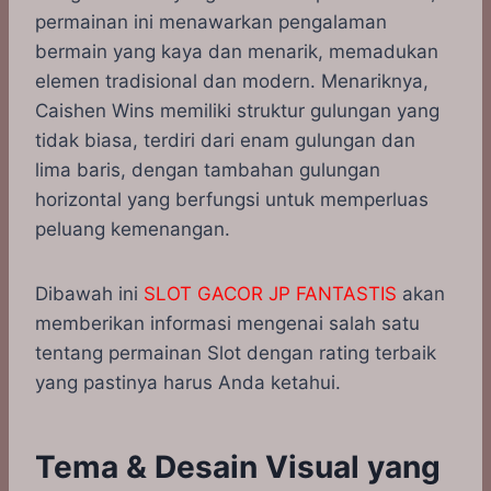
permainan ini menawarkan pengalaman
bermain yang kaya dan menarik, memadukan
elemen tradisional dan modern. Menariknya,
Caishen Wins memiliki struktur gulungan yang
tidak biasa, terdiri dari enam gulungan dan
lima baris, dengan tambahan gulungan
horizontal yang berfungsi untuk memperluas
peluang kemenangan.
Dibawah ini
SLOT GACOR JP FANTASTIS
akan
memberikan informasi mengenai salah satu
tentang permainan Slot dengan rating terbaik
yang pastinya harus Anda ketahui.
Tema & Desain Visual yang