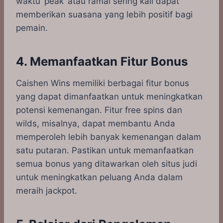
waktu ‘peak’ atau ramai sering kali dapat
memberikan suasana yang lebih positif bagi
pemain.
4. Memanfaatkan Fitur Bonus
Caishen Wins memiliki berbagai fitur bonus
yang dapat dimanfaatkan untuk meningkatkan
potensi kemenangan. Fitur free spins dan
wilds, misalnya, dapat membantu Anda
memperoleh lebih banyak kemenangan dalam
satu putaran. Pastikan untuk memanfaatkan
semua bonus yang ditawarkan oleh situs judi
untuk meningkatkan peluang Anda dalam
meraih jackpot.