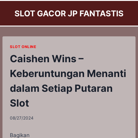
Skip
SLOT GACOR JP FANTASTIS
to
content
SLOT ONLINE
Caishen Wins –
Keberuntungan Menanti
dalam Setiap Putaran
Slot
08/27/2024
Bagikan