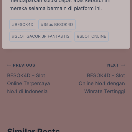
mendapatkan solusi cepat atas kebutuhan
mereka selama bermain di platform ini.
Post
#
BESOK4D
#
Situs BESOK4D
Tags:
#
SLOT GACOR JP FANTASTIS
#
SLOT ONLINE
Post
PREVIOUS
NEXT
BESOK4D – Slot
BESOK4D – Slot
navigation
Online Terpercaya
Online No.1 dengan
No.1 di Indonesia
Winrate Tertinggi
Similar Posts