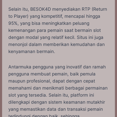
Selain itu, BESOK4D menyediakan RTP (Return
to Player) yang kompetitif, mencapai hingga
95%, yang bisa meningkatkan peluang
kemenangan para pemain saat bermain slot
dengan modal yang relatif kecil. Situs ini juga
menonjol dalam memberikan kemudahan dan
kenyamanan bermain.
Antarmuka pengguna yang inovatif dan ramah
pengguna membuat pemain, baik pemula
maupun profesional, dapat dengan cepat
memahami dan menikmati berbagai permainan
slot yang tersedia. Selain itu, platform ini
dilengkapi dengan sistem keamanan mutakhir
yang memastikan data dan transaksi pemain
terlindungi dengan baik, sehingga