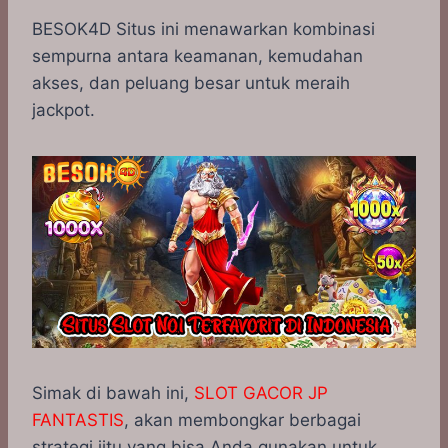
h
a
e
e
k
i
h
a
c
s
l
y
n
a
BESOK4D Situs ini menawarkan kombinasi
t
e
s
e
p
e
r
sempurna antara keamanan, kemudahan
s
b
e
g
e
e
akses, dan peluang besar untuk meraih
A
o
n
r
jackpot.
p
o
g
a
p
k
e
m
r
Simak di bawah ini,
SLOT GACOR JP
FANTASTIS
, akan membongkar berbagai
strategi jitu yang bisa Anda gunakan untuk