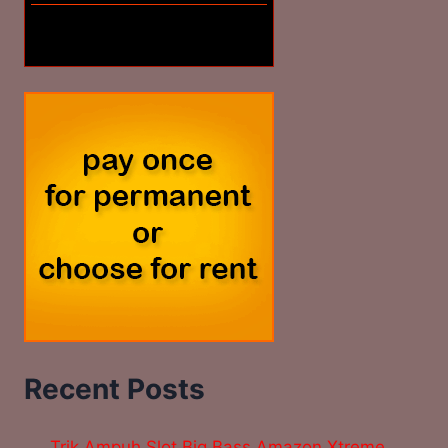
Recent Posts
Trik Ampuh Slot Big Bass Amazon Xtreme