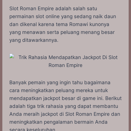
h
a
e
e
k
i
h
a
c
s
l
y
n
a
Slot Roman Empire adalah salah satu
t
e
s
e
p
e
r
permainan slot online yang sedang naik daun
s
b
e
g
e
e
dan dikenal karena tema Romawi kunonya
A
o
n
r
yang menawan serta peluang menang besar
p
o
g
a
yang ditawarkannya.
p
k
e
m
r
Banyak pemain yang ingin tahu bagaimana
cara meningkatkan peluang mereka untuk
mendapatkan jackpot besar di game ini. Berikut
adalah tiga trik rahasia yang dapat membantu
Anda meraih jackpot di Slot Roman Empire dan
meningkatkan pengalaman bermain Anda
secara keseluruhan.