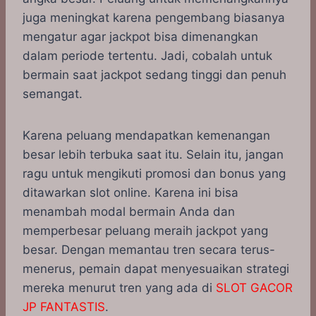
juga meningkat karena pengembang biasanya
mengatur agar jackpot bisa dimenangkan
dalam periode tertentu. Jadi, cobalah untuk
bermain saat jackpot sedang tinggi dan penuh
semangat.
Karena peluang mendapatkan kemenangan
besar lebih terbuka saat itu. Selain itu, jangan
ragu untuk mengikuti promosi dan bonus yang
ditawarkan slot online. Karena ini bisa
menambah modal bermain Anda dan
memperbesar peluang meraih jackpot yang
besar. Dengan memantau tren secara terus-
menerus, pemain dapat menyesuaikan strategi
mereka menurut tren yang ada di
SLOT GACOR
JP FANTASTIS
.