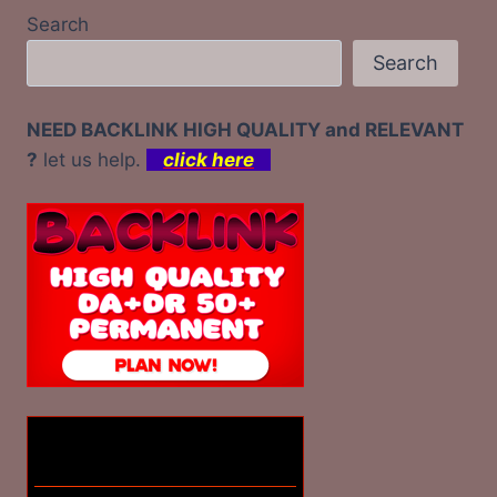
Search
Search
NEED BACKLINK HIGH QUALITY and RELEVANT
?
let us help.
click here