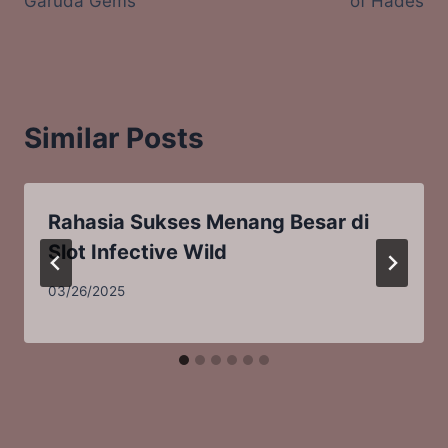
Garuda Gems
of Hades
Similar Posts
Rahasia Sukses Menang Besar di
Slot Infective Wild
03/26/2025