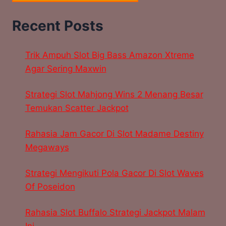
Recent Posts
Trik Ampuh Slot Big Bass Amazon Xtreme
Agar Sering Maxwin
Strategi Slot Mahjong Wins 2 Menang Besar
Temukan Scatter Jackpot
Rahasia Jam Gacor Di Slot Madame Destiny
Megaways
Strategi Mengikuti Pola Gacor Di Slot Waves
Of Poseidon
Rahasia Slot Buffalo Strategi Jackpot Malam
Ini