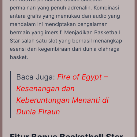
permainan yang penuh adrenalin. Kombinasi
antara grafis yang memukau dan audio yang
mendalam ini menciptakan pengalaman
bermain yang imersif. Menjadikan Basketball
Star salah satu slot yang berhasil menangkap
esensi dan kegembiraan dari dunia olahraga
basket.
Baca Juga:
Fire of Egypt –
Kesenangan dan
Keberuntungan Menanti di
Dunia Firaun