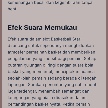
kemenangan besar dan kegembiraan tanpa
henti.
Efek Suara Memukau
Efek suara dalam slot Basketball Star
dirancang untuk sepenuhnya menghidupkan
atmosfer permainan basket dan memberikan
pengalaman yang imersif bagi pemain. Setiap
putaran gulungan diiringi dengan suara bola
basket yang memantul, menciptakan nuansa
seolah-olah pemain sedang berada di tengah
lapangan. Sorakan penonton yang riuh rendah
juga terdengar, menambah semangat dan
ketegangan yang biasa dirasakan dalam
pertandingan basket nyata. Ketika pemain