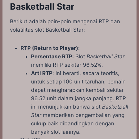
Basketball Star
Berikut adalah poin-poin mengenai RTP dan
volatilitas slot Basketball Star:
RTP (Return to Player)
:
Persentase RTP
: Slot
Basketball Star
memiliki RTP sekitar 96.52%.
Arti RTP
: Ini berarti, secara teoritis,
untuk setiap 100 unit taruhan, pemain
dapat mengharapkan kembali sekitar
96.52 unit dalam jangka panjang. RTP
ini menunjukkan bahwa slot
Basketball
Star
memberikan pengembalian yang
cukup baik dibandingkan dengan
banyak slot lainnya.