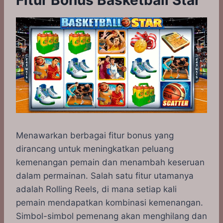
Fitur Bonus Basketball Star
Menawarkan berbagai fitur bonus yang
dirancang untuk meningkatkan peluang
kemenangan pemain dan menambah keseruan
dalam permainan. Salah satu fitur utamanya
adalah Rolling Reels, di mana setiap kali
pemain mendapatkan kombinasi kemenangan.
Simbol-simbol pemenang akan menghilang dan