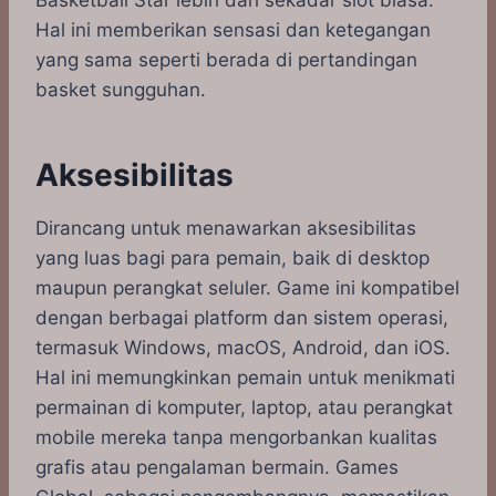
Basketball Star lebih dari sekadar slot biasa.
Hal ini memberikan sensasi dan ketegangan
yang sama seperti berada di pertandingan
basket sungguhan.
Aksesibilitas
Dirancang untuk menawarkan aksesibilitas
yang luas bagi para pemain, baik di desktop
maupun perangkat seluler. Game ini kompatibel
dengan berbagai platform dan sistem operasi,
termasuk Windows, macOS, Android, dan iOS.
Hal ini memungkinkan pemain untuk menikmati
permainan di komputer, laptop, atau perangkat
mobile mereka tanpa mengorbankan kualitas
grafis atau pengalaman bermain. Games