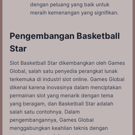
dengan peluang yang baik untuk
meraih kemenangan yang signifikan.
Pengembangan Basketball
Star
Slot Basketball Star dikembangkan oleh Games
Global, salah satu penyedia perangkat lunak
terkemuka di industri slot online. Games Global
dikenal karena inovasinya dalam menciptakan
permainan slot yang menarik dengan tema
yang beragam, dan Basketball Star adalah
salah satu contohnya. Dalam
pengembangannya, Games Global
menggabungkan keahlian teknis dengan