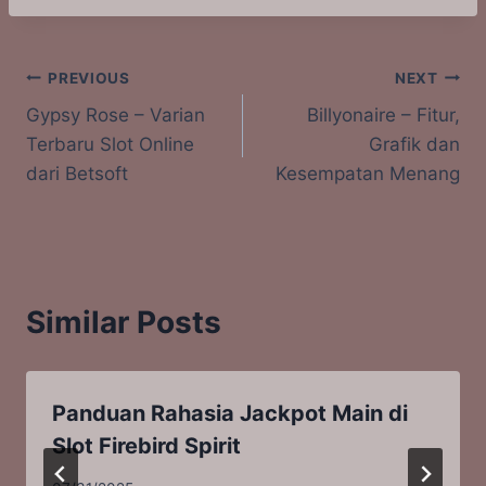
Post
PREVIOUS
NEXT
Gypsy Rose – Varian
Billyonaire – Fitur,
navigation
Terbaru Slot Online
Grafik dan
dari Betsoft
Kesempatan Menang
Similar Posts
Panduan Rahasia Jackpot Main di
Slot Firebird Spirit