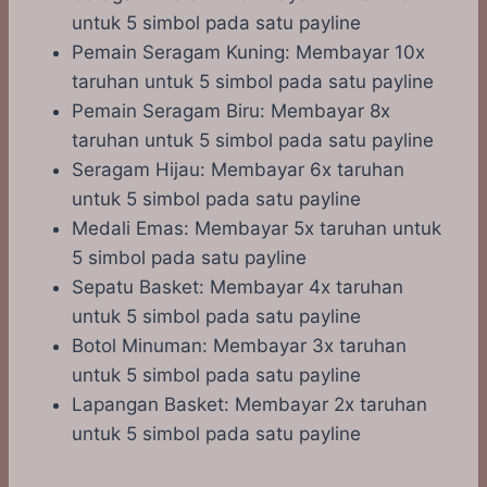
untuk 5 simbol pada satu payline
Pemain Seragam Kuning: Membayar 10x
taruhan untuk 5 simbol pada satu payline
Pemain Seragam Biru: Membayar 8x
taruhan untuk 5 simbol pada satu payline
Seragam Hijau: Membayar 6x taruhan
untuk 5 simbol pada satu payline
Medali Emas: Membayar 5x taruhan untuk
5 simbol pada satu payline
Sepatu Basket: Membayar 4x taruhan
untuk 5 simbol pada satu payline
Botol Minuman: Membayar 3x taruhan
untuk 5 simbol pada satu payline
Lapangan Basket: Membayar 2x taruhan
untuk 5 simbol pada satu payline