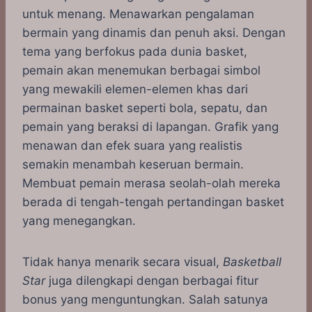
untuk menang. Menawarkan pengalaman
bermain yang dinamis dan penuh aksi. Dengan
tema yang berfokus pada dunia basket,
pemain akan menemukan berbagai simbol
yang mewakili elemen-elemen khas dari
permainan basket seperti bola, sepatu, dan
pemain yang beraksi di lapangan. Grafik yang
menawan dan efek suara yang realistis
semakin menambah keseruan bermain.
Membuat pemain merasa seolah-olah mereka
berada di tengah-tengah pertandingan basket
yang menegangkan.
Tidak hanya menarik secara visual,
Basketball
Star
juga dilengkapi dengan berbagai fitur
bonus yang menguntungkan. Salah satunya