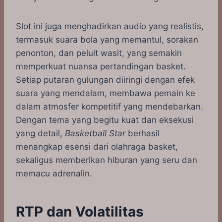
Slot ini juga menghadirkan audio yang realistis,
termasuk suara bola yang memantul, sorakan
penonton, dan peluit wasit, yang semakin
memperkuat nuansa pertandingan basket.
Setiap putaran gulungan diiringi dengan efek
suara yang mendalam, membawa pemain ke
dalam atmosfer kompetitif yang mendebarkan.
Dengan tema yang begitu kuat dan eksekusi
yang detail,
Basketball Star
berhasil
menangkap esensi dari olahraga basket,
sekaligus memberikan hiburan yang seru dan
memacu adrenalin.
RTP dan Volatilitas