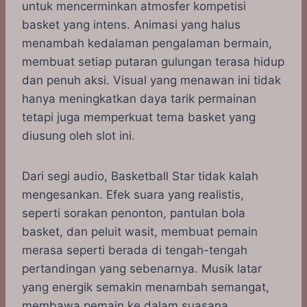
untuk mencerminkan atmosfer kompetisi
basket yang intens. Animasi yang halus
menambah kedalaman pengalaman bermain,
membuat setiap putaran gulungan terasa hidup
dan penuh aksi. Visual yang menawan ini tidak
hanya meningkatkan daya tarik permainan
tetapi juga memperkuat tema basket yang
diusung oleh slot ini.
Dari segi audio, Basketball Star tidak kalah
mengesankan. Efek suara yang realistis,
seperti sorakan penonton, pantulan bola
basket, dan peluit wasit, membuat pemain
merasa seperti berada di tengah-tengah
pertandingan yang sebenarnya. Musik latar
yang energik semakin menambah semangat,
membawa pemain ke dalam suasana