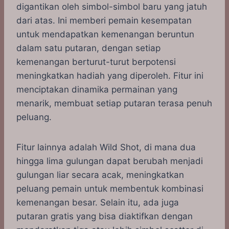
digantikan oleh simbol-simbol baru yang jatuh
dari atas. Ini memberi pemain kesempatan
untuk mendapatkan kemenangan beruntun
dalam satu putaran, dengan setiap
kemenangan berturut-turut berpotensi
meningkatkan hadiah yang diperoleh. Fitur ini
menciptakan dinamika permainan yang
menarik, membuat setiap putaran terasa penuh
peluang.
Fitur lainnya adalah Wild Shot, di mana dua
hingga lima gulungan dapat berubah menjadi
gulungan liar secara acak, meningkatkan
peluang pemain untuk membentuk kombinasi
kemenangan besar. Selain itu, ada juga
putaran gratis yang bisa diaktifkan dengan