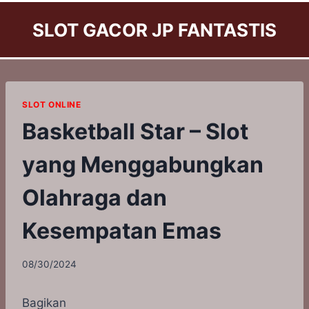
Skip
SLOT GACOR JP FANTASTIS
to
content
SLOT ONLINE
Basketball Star – Slot
yang Menggabungkan
Olahraga dan
Kesempatan Emas
08/30/2024
Bagikan