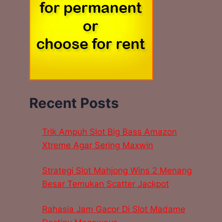
Recent Posts
Trik Ampuh Slot Big Bass Amazon
Xtreme Agar Sering Maxwin
Strategi Slot Mahjong Wins 2 Menang
Besar Temukan Scatter Jackpot
Rahasia Jam Gacor Di Slot Madame