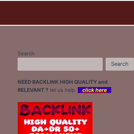
Search
Search
NEED BACKLINK HIGH QUALITY and
RELEVANT ?
let us help.
click here