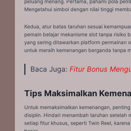
peluang menang. Pertama, pahami pola pemb
Mengetahui simbol dengan nilai tinggi memba
Kedua, atur batas taruhan sesuai kemampua
pemain belajar mekanisme slot tanpa risiko 
yang sering ditawarkan platform permainan 
untuk meraih kemenangan berganda tanpa m
Baca Juga:
Fitur Bonus Mengun
Tips Maksimalkan Kemen
Untuk memaksimalkan kemenangan, penting 
disiplin. Hindari menambah taruhan setelah 
setiap fitur khusus, seperti Twin Reel, kar