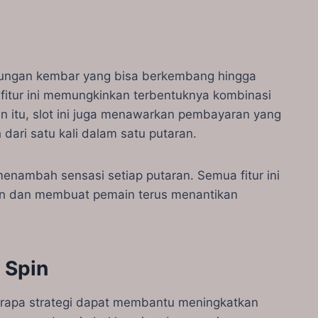
lungan kembar yang bisa berkembang hingga
 fitur ini memungkinkan terbentuknya kombinasi
n itu, slot ini juga menawarkan pembayaran yang
 dari satu kali dalam satu putaran.
menambah sensasi setiap putaran. Semua fitur ini
an dan membuat pemain terus menantikan
 Spin
erapa strategi dapat membantu meningkatkan