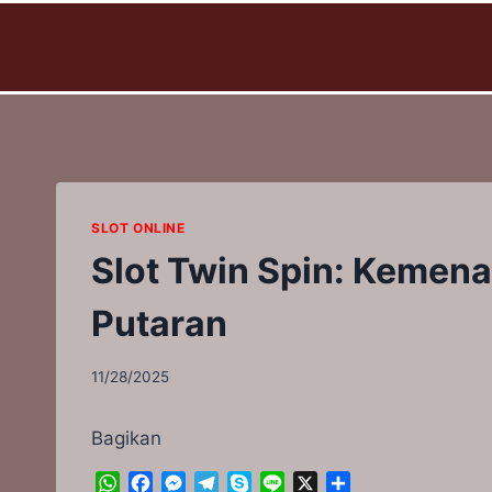
Skip
to
content
SLOT ONLINE
Slot Twin Spin: Kemen
Putaran
11/28/2025
Bagikan
W
F
M
T
S
L
X
S