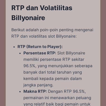
RTP dan Volatilitas
Billyonaire
Berikut adalah poin-poin penting mengenai
RTP dan volatilitas slot Billyonaire:
RTP (Return to Player):
Persentase RTP:
Slot Billyonaire
memiliki persentase RTP sekitar
96.5%, yang menunjukkan seberapa
banyak dari total taruhan yang
kembali kepada pemain dalam
jangka panjang.
Makna RTP:
Dengan RTP 96.5%,
permainan ini menawarkan peluang
yang relatif baik bagi pemain untuk