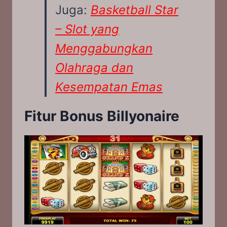
Juga:
Basketball Star
– Slot yang
Menggabungkan
Olahraga dan
Kesempatan Emas
Fitur Bonus Billyonaire