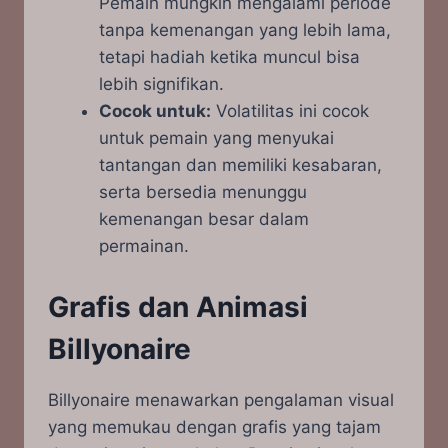
Pemain mungkin mengalami periode
tanpa kemenangan yang lebih lama,
tetapi hadiah ketika muncul bisa
lebih signifikan.
Cocok untuk:
Volatilitas ini cocok
untuk pemain yang menyukai
tantangan dan memiliki kesabaran,
serta bersedia menunggu
kemenangan besar dalam
permainan.
Grafis dan Animasi
Billyonaire
Billyonaire menawarkan pengalaman visual
yang memukau dengan grafis yang tajam