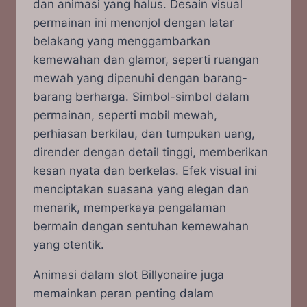
dan animasi yang halus. Desain visual
permainan ini menonjol dengan latar
belakang yang menggambarkan
kemewahan dan glamor, seperti ruangan
mewah yang dipenuhi dengan barang-
barang berharga. Simbol-simbol dalam
permainan, seperti mobil mewah,
perhiasan berkilau, dan tumpukan uang,
dirender dengan detail tinggi, memberikan
kesan nyata dan berkelas. Efek visual ini
menciptakan suasana yang elegan dan
menarik, memperkaya pengalaman
bermain dengan sentuhan kemewahan
yang otentik.
Animasi dalam slot Billyonaire juga
memainkan peran penting dalam