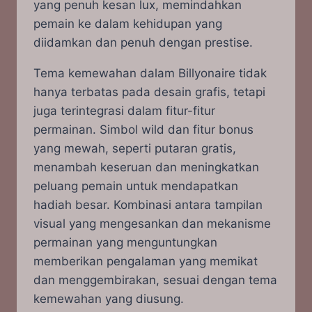
yang penuh kesan lux, memindahkan
pemain ke dalam kehidupan yang
diidamkan dan penuh dengan prestise.
Tema kemewahan dalam Billyonaire tidak
hanya terbatas pada desain grafis, tetapi
juga terintegrasi dalam fitur-fitur
permainan. Simbol wild dan fitur bonus
yang mewah, seperti putaran gratis,
menambah keseruan dan meningkatkan
peluang pemain untuk mendapatkan
hadiah besar. Kombinasi antara tampilan
visual yang mengesankan dan mekanisme
permainan yang menguntungkan
memberikan pengalaman yang memikat
dan menggembirakan, sesuai dengan tema
kemewahan yang diusung.