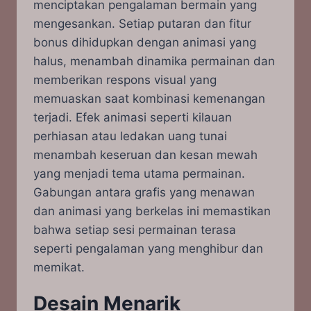
menciptakan pengalaman bermain yang
mengesankan. Setiap putaran dan fitur
bonus dihidupkan dengan animasi yang
halus, menambah dinamika permainan dan
memberikan respons visual yang
memuaskan saat kombinasi kemenangan
terjadi. Efek animasi seperti kilauan
perhiasan atau ledakan uang tunai
menambah keseruan dan kesan mewah
yang menjadi tema utama permainan.
Gabungan antara grafis yang menawan
dan animasi yang berkelas ini memastikan
bahwa setiap sesi permainan terasa
seperti pengalaman yang menghibur dan
memikat.
Desain Menarik