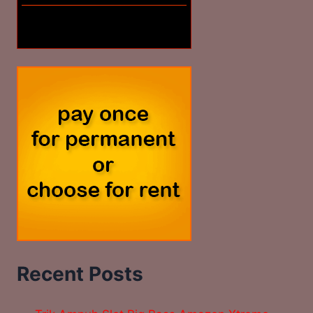
Recent Posts