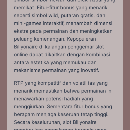
memikat. Fitur-fitur bonus yang menarik,
seperti simbol wild, putaran gratis, dan
mini-games interaktif, menambah dimensi
ekstra pada permainan dan meningkatkan
peluang kemenangan. Kepopuleran
Billyonaire di kalangan penggemar slot
online dapat dikaitkan dengan kombinasi
antara estetika yang memukau dan
mekanisme permainan yang inovatif.
RTP yang kompetitif dan volatilitas yang
menarik memastikan bahwa permainan ini
menawarkan potensi hadiah yang
menggiurkan. Sementara fitur bonus yang
beragam menjaga keseruan tetap tinggi.
Secara keseluruhan, slot Billyonaire