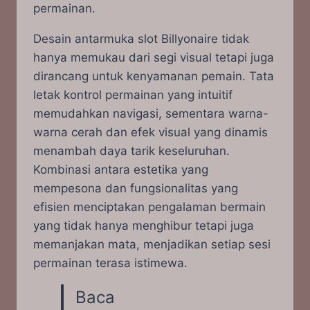
permainan.
Desain antarmuka slot Billyonaire tidak
hanya memukau dari segi visual tetapi juga
dirancang untuk kenyamanan pemain. Tata
letak kontrol permainan yang intuitif
memudahkan navigasi, sementara warna-
warna cerah dan efek visual yang dinamis
menambah daya tarik keseluruhan.
Kombinasi antara estetika yang
mempesona dan fungsionalitas yang
efisien menciptakan pengalaman bermain
yang tidak hanya menghibur tetapi juga
memanjakan mata, menjadikan setiap sesi
permainan terasa istimewa.
Baca