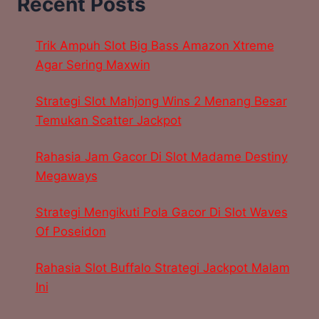
Recent Posts
Trik Ampuh Slot Big Bass Amazon Xtreme
Agar Sering Maxwin
Strategi Slot Mahjong Wins 2 Menang Besar
Temukan Scatter Jackpot
Rahasia Jam Gacor Di Slot Madame Destiny
Megaways
Strategi Mengikuti Pola Gacor Di Slot Waves
Of Poseidon
Rahasia Slot Buffalo Strategi Jackpot Malam
Ini