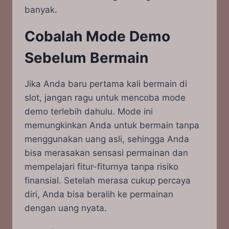
banyak.
Cobalah Mode Demo
Sebelum Bermain
Jika Anda baru pertama kali bermain di
slot, jangan ragu untuk mencoba mode
demo terlebih dahulu. Mode ini
memungkinkan Anda untuk bermain tanpa
menggunakan uang asli, sehingga Anda
bisa merasakan sensasi permainan dan
mempelajari fitur-fiturnya tanpa risiko
finansial. Setelah merasa cukup percaya
diri, Anda bisa beralih ke permainan
dengan uang nyata.