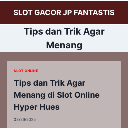
Skip
SLOT GACOR JP FANTASTIS
to
content
Tips dan Trik Agar
Menang
SLOT ONLINE
Tips dan Trik Agar
Menang di Slot Online
Hyper Hues
03/26/2025