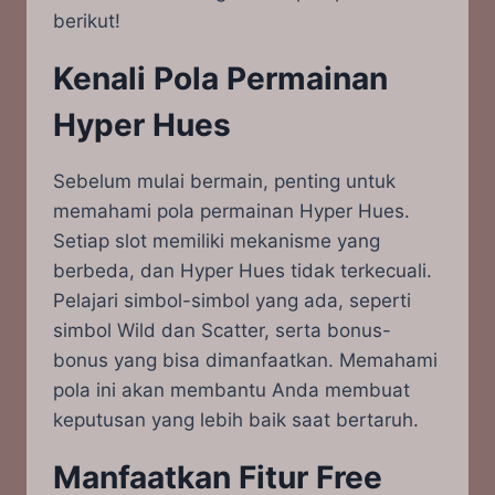
berikut!
Kenali Pola Permainan
Hyper Hues
Sebelum mulai bermain, penting untuk
memahami pola permainan Hyper Hues.
Setiap slot memiliki mekanisme yang
berbeda, dan Hyper Hues tidak terkecuali.
Pelajari simbol-simbol yang ada, seperti
simbol Wild dan Scatter, serta bonus-
bonus yang bisa dimanfaatkan. Memahami
pola ini akan membantu Anda membuat
keputusan yang lebih baik saat bertaruh.
Manfaatkan Fitur Free