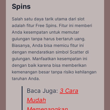
Spins
Salah satu daya tarik utama dari slot
adalah fitur Free Spins. Fitur ini memberi
Anda kesempatan untuk memutar
gulungan tanpa harus bertaruh uang.
Biasanya, Anda bisa memicu fitur ini
dengan mendaratkan simbol Scatter di
gulungan. Manfaatkan kesempatan ini
dengan baik karena bisa memberikan
kemenangan besar tanpa risiko kehilangan
taruhan Anda.
Baca Juga:
3 Cara
Mudah
Memenangkan