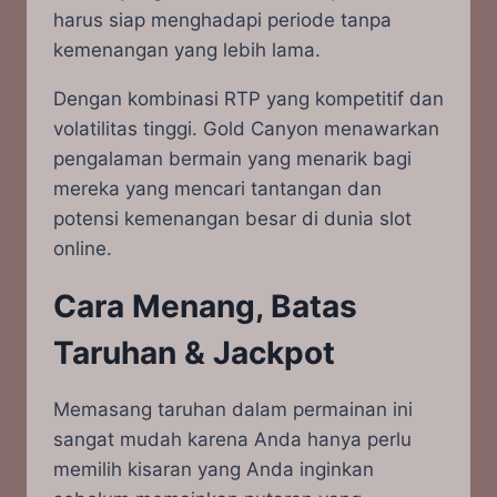
harus siap menghadapi periode tanpa
kemenangan yang lebih lama.
Dengan kombinasi RTP yang kompetitif dan
volatilitas tinggi. Gold Canyon menawarkan
pengalaman bermain yang menarik bagi
mereka yang mencari tantangan dan
potensi kemenangan besar di dunia slot
online.
Cara Menang, Batas
Taruhan & Jackpot
Memasang taruhan dalam permainan ini
sangat mudah karena Anda hanya perlu
memilih kisaran yang Anda inginkan