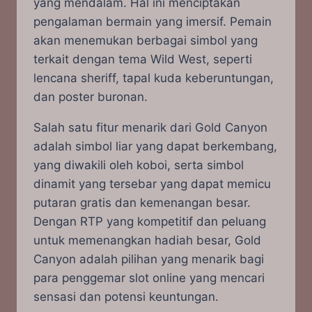
yang mendalam. Hal ini menciptakan
pengalaman bermain yang imersif. Pemain
akan menemukan berbagai simbol yang
terkait dengan tema Wild West, seperti
lencana sheriff, tapal kuda keberuntungan,
dan poster buronan.
Salah satu fitur menarik dari Gold Canyon
adalah simbol liar yang dapat berkembang,
yang diwakili oleh koboi, serta simbol
dinamit yang tersebar yang dapat memicu
putaran gratis dan kemenangan besar.
Dengan RTP yang kompetitif dan peluang
untuk memenangkan hadiah besar, Gold
Canyon adalah pilihan yang menarik bagi
para penggemar slot online yang mencari
sensasi dan potensi keuntungan.