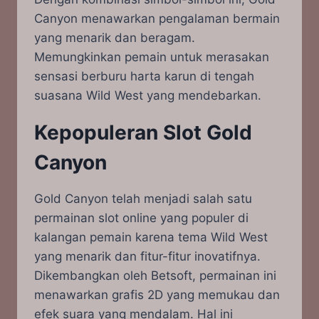
Canyon menawarkan pengalaman bermain
yang menarik dan beragam.
Memungkinkan pemain untuk merasakan
sensasi berburu harta karun di tengah
suasana Wild West yang mendebarkan.
Kepopuleran Slot Gold
Canyon
Gold Canyon telah menjadi salah satu
permainan slot online yang populer di
kalangan pemain karena tema Wild West
yang menarik dan fitur-fitur inovatifnya.
Dikembangkan oleh Betsoft, permainan ini
menawarkan grafis 2D yang memukau dan
efek suara yang mendalam. Hal ini