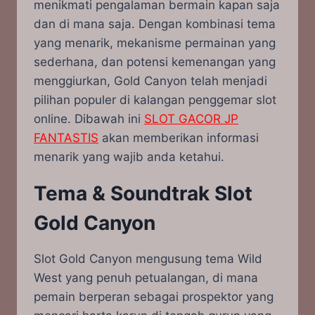
menikmati pengalaman bermain kapan saja
dan di mana saja. Dengan kombinasi tema
yang menarik, mekanisme permainan yang
sederhana, dan potensi kemenangan yang
menggiurkan, Gold Canyon telah menjadi
pilihan populer di kalangan penggemar slot
online. Dibawah ini
SLOT GACOR JP
FANTASTIS
akan memberikan informasi
menarik yang wajib anda ketahui.
Tema & Soundtrak Slot
Gold Canyon
Slot Gold Canyon mengusung tema Wild
West yang penuh petualangan, di mana
pemain berperan sebagai prospektor yang