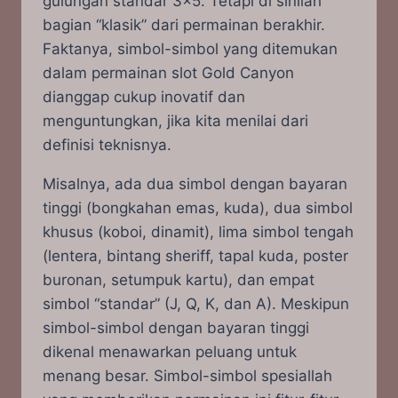
gulungan standar 3×5. Tetapi di sinilah
bagian “klasik” dari permainan berakhir.
Faktanya, simbol-simbol yang ditemukan
dalam permainan slot Gold Canyon
dianggap cukup inovatif dan
menguntungkan, jika kita menilai dari
definisi teknisnya.
Misalnya, ada dua simbol dengan bayaran
tinggi (bongkahan emas, kuda), dua simbol
khusus (koboi, dinamit), lima simbol tengah
(lentera, bintang sheriff, tapal kuda, poster
buronan, setumpuk kartu), dan empat
simbol “standar” (J, Q, K, dan A). Meskipun
simbol-simbol dengan bayaran tinggi
dikenal menawarkan peluang untuk
menang besar. Simbol-simbol spesiallah