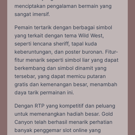
menciptakan pengalaman bermain yang
sangat imersif.
Pemain tertarik dengan berbagai simbol
yang terkait dengan tema Wild West,
seperti lencana sheriff, tapal kuda
keberuntungan, dan poster buronan. Fitur-
fitur menarik seperti simbol liar yang dapat
berkembang dan simbol dinamit yang
tersebar, yang dapat memicu putaran
gratis dan kemenangan besar, menambah
daya tarik permainan ini.
Dengan RTP yang kompetitif dan peluang
untuk memenangkan hadiah besar. Gold
Canyon telah berhasil menarik perhatian
banyak penggemar slot online yang