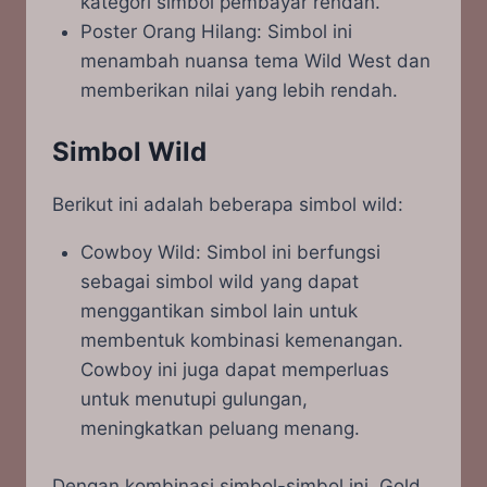
kategori simbol pembayar rendah.
Poster Orang Hilang: Simbol ini
menambah nuansa tema Wild West dan
memberikan nilai yang lebih rendah.
Simbol Wild
Berikut ini adalah beberapa simbol wild:
Cowboy Wild: Simbol ini berfungsi
sebagai simbol wild yang dapat
menggantikan simbol lain untuk
membentuk kombinasi kemenangan.
Cowboy ini juga dapat memperluas
untuk menutupi gulungan,
meningkatkan peluang menang.
Dengan kombinasi simbol-simbol ini, Gold