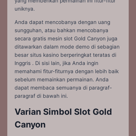
yang memberikan permainan ini fitur-fitur
uniknya.
Anda dapat mencobanya dengan uang
sungguhan, atau bahkan mencobanya
secara gratis mesin slot Gold Canyon juga
ditawarkan dalam mode demo di sebagian
besar situs kasino berperingkat teratas di
Inggris . Di sisi lain, jika Anda ingin
memahami fitur-fiturnya dengan lebih baik
sebelum memainkan permainan. Anda
dapat membaca semuanya di paragraf-
paragraf di bawah ini.
Varian Simbol Slot Gold
Canyon