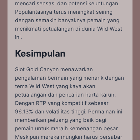
mencari sensasi dan potensi keuntungan.
Popularitasnya terus meningkat seiring
dengan semakin banyaknya pemain yang
menikmati petualangan di dunia Wild West
ini.
Kesimpulan
Slot Gold Canyon menawarkan
pengalaman bermain yang menarik dengan
tema Wild West yang kaya akan
petualangan dan pencarian harta karun.
Dengan RTP yang kompetitif sebesar
96.13% dan volatilitas tinggi. Permainan ini
memberikan peluang yang baik bagi
pemain untuk meraih kemenangan besar.
Meskipun mereka mungkin harus bersabar