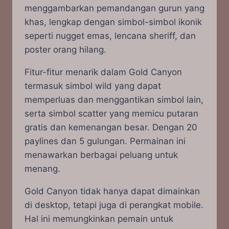
menggambarkan pemandangan gurun yang
khas, lengkap dengan simbol-simbol ikonik
seperti nugget emas, lencana sheriff, dan
poster orang hilang.
Fitur-fitur menarik dalam Gold Canyon
termasuk simbol wild yang dapat
memperluas dan menggantikan simbol lain,
serta simbol scatter yang memicu putaran
gratis dan kemenangan besar. Dengan 20
paylines dan 5 gulungan. Permainan ini
menawarkan berbagai peluang untuk
menang.
Gold Canyon tidak hanya dapat dimainkan
di desktop, tetapi juga di perangkat mobile.
Hal ini memungkinkan pemain untuk