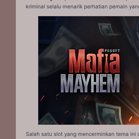
kriminal selalu menarik perhatian pemain ya
Salah satu slot yang mencerminkan tema ini