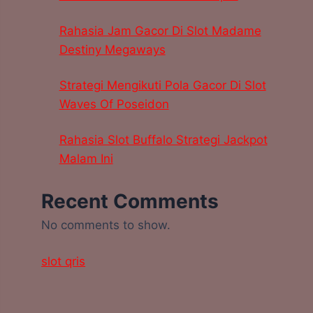
Rahasia Jam Gacor Di Slot Madame
Destiny Megaways
Strategi Mengikuti Pola Gacor Di Slot
Waves Of Poseidon
Rahasia Slot Buffalo Strategi Jackpot
Malam Ini
Recent Comments
No comments to show.
slot qris