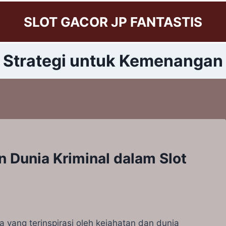
SLOT GACOR JP FANTASTIS
Strategi untuk Kemenangan
 Dunia Kriminal dalam Slot
ma yang terinspirasi oleh kejahatan dan dunia