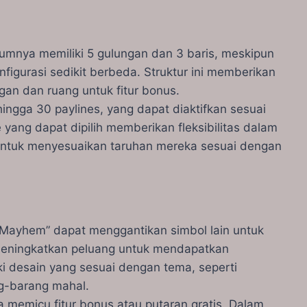
umnya memiliki 5 gulungan dan 3 baris, meskipun
igurasi sedikit berbeda. Struktur ini memberikan
n dan ruang untuk fitur bonus.
hingga 30 paylines, yang dapat diaktifkan sesuai
yang dapat dipilih memberikan fleksibilitas dalam
untuk menyesuaikan taruhan mereka sesuai dengan
 Mayhem” dapat menggantikan simbol lain untuk
eningkatkan peluang untuk mendapatkan
i desain yang sesuai dengan tema, seperti
g-barang mahal.
a memicu fitur bonus atau putaran gratis. Dalam