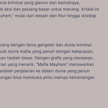
ia kriminal yang glamor dan berbahaya,
aksi dan peluang besar untuk menang. Artikel ini
m,” mulai dari desain dan fitur hingga strategi
cang dengan tema gangster dan dunia kriminal.
uki dunia mafia yang penuh dengan kekacauan,
kan hadiah besar. Dengan grafis yang menawan,
inan yang menarik, “Mafia Mayhem” menawarkan
i adalah perjalanan ke dalam dunia yang penuh
 gulungan bisa membuka pintu menuju kemenangan