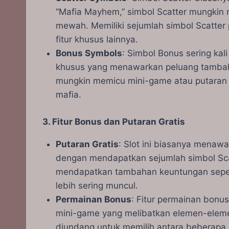
“Mafia Mayhem,” simbol Scatter mungkin m
mewah. Memiliki sejumlah simbol Scatte
fitur khusus lainnya.
Bonus Symbols
: Simbol Bonus sering kal
khusus yang menawarkan peluang tambaha
mungkin memicu mini-game atau putaran 
mafia.
3. Fitur Bonus dan Putaran Gratis
Putaran Gratis
: Slot ini biasanya menawar
dengan mendapatkan sejumlah simbol Scatt
mendapatkan tambahan keuntungan seper
lebih sering muncul.
Permainan Bonus
: Fitur permainan bon
mini-game yang melibatkan elemen-eleme
diundang untuk memilih antara beberapa