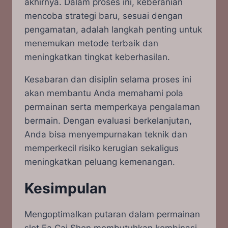
akhirnya. Dalam proses ini, keberanian
mencoba strategi baru, sesuai dengan
pengamatan, adalah langkah penting untuk
menemukan metode terbaik dan
meningkatkan tingkat keberhasilan.
Kesabaran dan disiplin selama proses ini
akan membantu Anda memahami pola
permainan serta memperkaya pengalaman
bermain. Dengan evaluasi berkelanjutan,
Anda bisa menyempurnakan teknik dan
memperkecil risiko kerugian sekaligus
meningkatkan peluang kemenangan.
Kesimpulan
Mengoptimalkan putaran dalam permainan