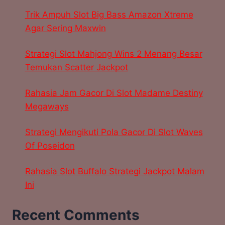
Trik Ampuh Slot Big Bass Amazon Xtreme
Agar Sering Maxwin
Strategi Slot Mahjong Wins 2 Menang Besar
Temukan Scatter Jackpot
Rahasia Jam Gacor Di Slot Madame Destiny
Megaways
Strategi Mengikuti Pola Gacor Di Slot Waves
Of Poseidon
Rahasia Slot Buffalo Strategi Jackpot Malam
Ini
Recent Comments