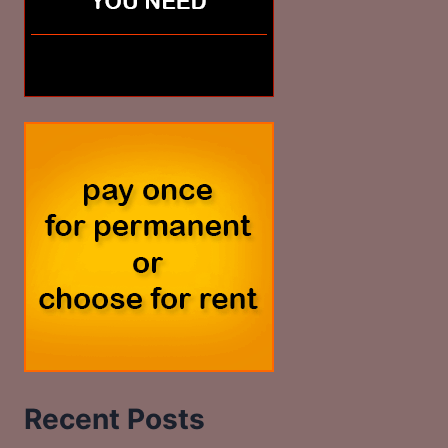
Recent Posts