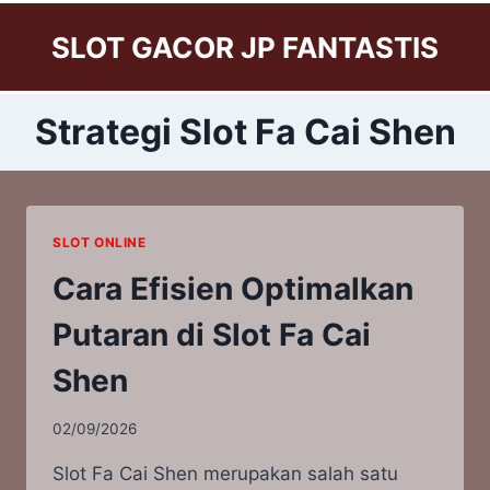
Skip
SLOT GACOR JP FANTASTIS
to
content
Strategi Slot Fa Cai Shen
SLOT ONLINE
Cara Efisien Optimalkan
Putaran di Slot Fa Cai
Shen
02/09/2026
Slot Fa Cai Shen merupakan salah satu