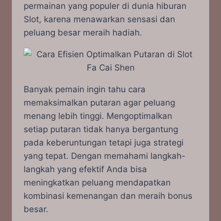
permainan yang populer di dunia hiburan
Slot, karena menawarkan sensasi dan
peluang besar meraih hadiah.
Banyak pemain ingin tahu cara
memaksimalkan putaran agar peluang
menang lebih tinggi. Mengoptimalkan
setiap putaran tidak hanya bergantung
pada keberuntungan tetapi juga strategi
yang tepat. Dengan memahami langkah-
langkah yang efektif Anda bisa
meningkatkan peluang mendapatkan
kombinasi kemenangan dan meraih bonus
besar.