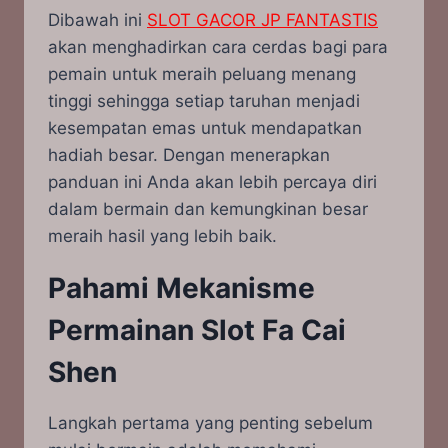
Dibawah ini
SLOT GACOR JP FANTASTIS
akan menghadirkan cara cerdas bagi para
pemain untuk meraih peluang menang
tinggi sehingga setiap taruhan menjadi
kesempatan emas untuk mendapatkan
hadiah besar. Dengan menerapkan
panduan ini Anda akan lebih percaya diri
dalam bermain dan kemungkinan besar
meraih hasil yang lebih baik.
Pahami Mekanisme
Permainan Slot Fa Cai
Shen
Langkah pertama yang penting sebelum