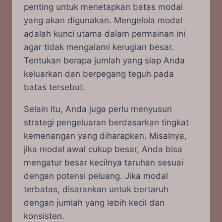
penting untuk menetapkan batas modal
yang akan digunakan. Mengelola modal
adalah kunci utama dalam permainan ini
agar tidak mengalami kerugian besar.
Tentukan berapa jumlah yang siap Anda
keluarkan dan berpegang teguh pada
batas tersebut.
Selain itu, Anda juga perlu menyusun
strategi pengeluaran berdasarkan tingkat
kemenangan yang diharapkan. Misalnya,
jika modal awal cukup besar, Anda bisa
mengatur besar kecilnya taruhan sesuai
dengan potensi peluang. Jika modal
terbatas, disarankan untuk bertaruh
dengan jumlah yang lebih kecil dan
konsisten.