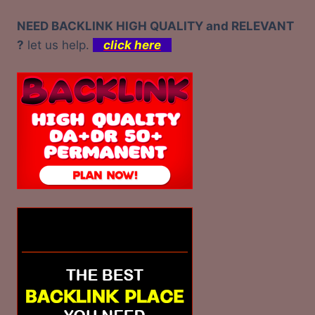
NEED BACKLINK HIGH QUALITY and RELEVANT
?
let us help.
click here