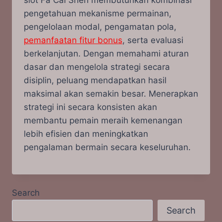
slot Fa Cai Shen membutuhkan kombinasi
pengetahuan mekanisme permainan,
pengelolaan modal, pengamatan pola,
pemanfaatan fitur bonus
, serta evaluasi
berkelanjutan. Dengan memahami aturan
dasar dan mengelola strategi secara
disiplin, peluang mendapatkan hasil
maksimal akan semakin besar. Menerapkan
strategi ini secara konsisten akan
membantu pemain meraih kemenangan
lebih efisien dan meningkatkan
pengalaman bermain secara keseluruhan.
Search
Search