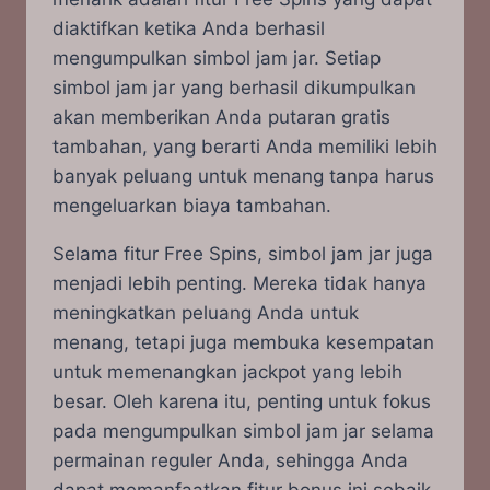
diaktifkan ketika Anda berhasil
mengumpulkan simbol jam jar. Setiap
simbol jam jar yang berhasil dikumpulkan
akan memberikan Anda putaran gratis
tambahan, yang berarti Anda memiliki lebih
banyak peluang untuk menang tanpa harus
mengeluarkan biaya tambahan.
Selama fitur Free Spins, simbol jam jar juga
menjadi lebih penting. Mereka tidak hanya
meningkatkan peluang Anda untuk
menang, tetapi juga membuka kesempatan
untuk memenangkan jackpot yang lebih
besar. Oleh karena itu, penting untuk fokus
pada mengumpulkan simbol jam jar selama
permainan reguler Anda, sehingga Anda