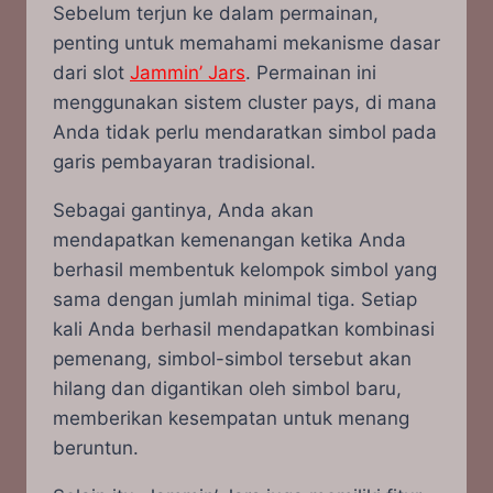
Sebelum terjun ke dalam permainan,
penting untuk memahami mekanisme dasar
dari slot
Jammin’ Jars
. Permainan ini
menggunakan sistem cluster pays, di mana
Anda tidak perlu mendaratkan simbol pada
garis pembayaran tradisional.
Sebagai gantinya, Anda akan
mendapatkan kemenangan ketika Anda
berhasil membentuk kelompok simbol yang
sama dengan jumlah minimal tiga. Setiap
kali Anda berhasil mendapatkan kombinasi
pemenang, simbol-simbol tersebut akan
hilang dan digantikan oleh simbol baru,
memberikan kesempatan untuk menang
beruntun.