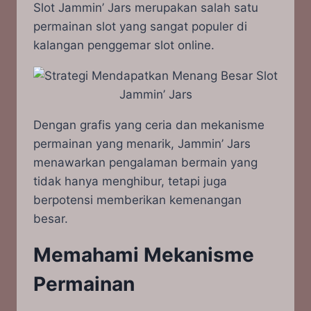
Slot Jammin’ Jars merupakan salah satu
permainan slot yang sangat populer di
kalangan penggemar slot online.
Dengan grafis yang ceria dan mekanisme
permainan yang menarik, Jammin’ Jars
menawarkan pengalaman bermain yang
tidak hanya menghibur, tetapi juga
berpotensi memberikan kemenangan
besar.
Memahami Mekanisme
Permainan