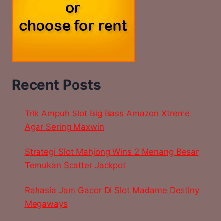
Recent Posts
Trik Ampuh Slot Big Bass Amazon Xtreme
Agar Sering Maxwin
Strategi Slot Mahjong Wins 2 Menang Besar
Temukan Scatter Jackpot
Rahasia Jam Gacor Di Slot Madame Destiny
Megaways