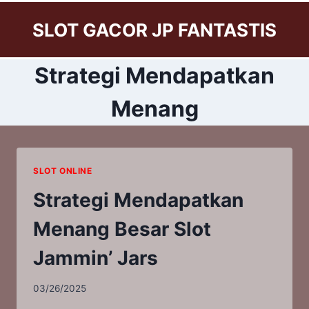
Skip
SLOT GACOR JP FANTASTIS
to
content
Strategi Mendapatkan
Menang
SLOT ONLINE
Strategi Mendapatkan
Menang Besar Slot
Jammin’ Jars
03/26/2025