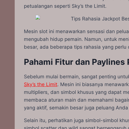
petualangan seperti Sky’s the Limit.
Mesin slot ini menawarkan sensasi dan pelua
mengubah hidup pemain. Namun, untuk meni
besar, ada beberapa tips rahasia yang perlu 
Pahami Fitur dan Paylines
Sebelum mulai bermain, sangat penting untu
Sky’s the Limit
. Mesin ini biasanya menawarka
multipliers, dan simbol khusus yang dapat 
membaca aturan main dan memahami bagaima
yang aktif, semakin besar juga peluang An
Selain itu, perhatikan juga simbol-simbol kh
simbol scatter dan wild sangat berpengaruh