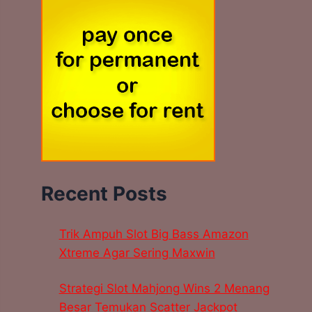
Recent Posts
Trik Ampuh Slot Big Bass Amazon
Xtreme Agar Sering Maxwin
Strategi Slot Mahjong Wins 2 Menang
Besar Temukan Scatter Jackpot