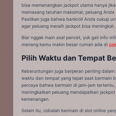
bisa memenangkan jackpot utama hanya jika 
memasang taruhan maksimal, peluang Anda un
Pastikan juga bahwa bankroll Anda cukup un
agar peluang meraih jackpot bisa meningkat.
Biar nggak main asal pencet, yuk gali info-in
menang kamu makin besar cuman ada di
pak
Pilih Waktu dan Tempat B
Keberuntungan juga berperan penting dalam m
waktu dan tempat yang tepat saat bermain 
percaya bahwa bermain di jam-jam tertentu, se
meningkatkan peluang mendapatkan jackpot k
kemenangan.
Selain itu, cobalah bermain di slot online yan