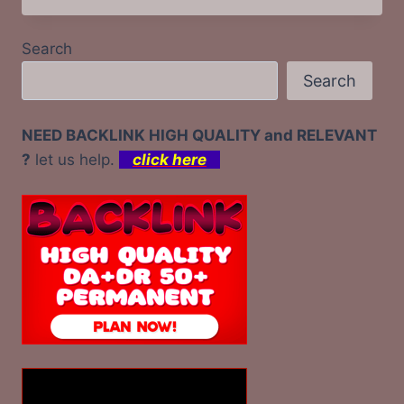
Search
Search
NEED BACKLINK HIGH QUALITY and RELEVANT
?
let us help.
click here