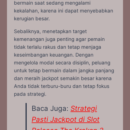
bermain saat sedang mengalami
kekalahan, karena ini dapat menyebabkan
kerugian besar.
Sebaliknya, menetapkan target
kemenangan juga penting agar pemain
tidak terlalu rakus dan tetap menjaga
keseimbangan keuangan. Dengan
mengelola modal secara disiplin, peluang
untuk tetap bermain dalam jangka panjang
dan meraih jackpot semakin besar karena
Anda tidak terburu-buru dan tetap fokus
pada strategi.
Baca Juga:
Strategi
Pasti Jackpot di Slot