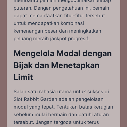
membantu pemain mengoptimalkan setiap
putaran. Dengan pengetahuan ini, pemain
dapat memanfaatkan fitur-fitur tersebut
untuk mendapatkan kombinasi
kemenangan besar dan meningkatkan
peluang meraih jackpot progresif.
Mengelola Modal dengan
Bijak dan Menetapkan
Limit
Salah satu rahasia utama untuk sukses di
Slot Rabbit Garden adalah pengelolaan
modal yang tepat. Tentukan batas kerugian
sebelum mulai bermain dan patuhi aturan
tersebut. Jangan tergoda untuk terus