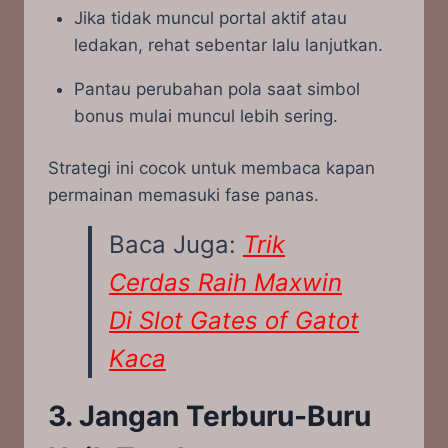
Jika tidak muncul portal aktif atau
ledakan, rehat sebentar lalu lanjutkan.
Pantau perubahan pola saat simbol
bonus mulai muncul lebih sering.
Strategi ini cocok untuk membaca kapan
permainan memasuki fase panas.
Baca Juga:
Trik
Cerdas Raih Maxwin
Di Slot Gates of Gatot
Kaca
3. Jangan Terburu-Buru