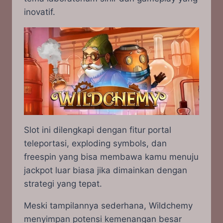
inovatif.
Slot ini dilengkapi dengan fitur portal
teleportasi, exploding symbols, dan
freespin yang bisa membawa kamu menuju
jackpot luar biasa jika dimainkan dengan
strategi yang tepat.
Meski tampilannya sederhana, Wildchemy
menyimpan potensi kemenangan besar