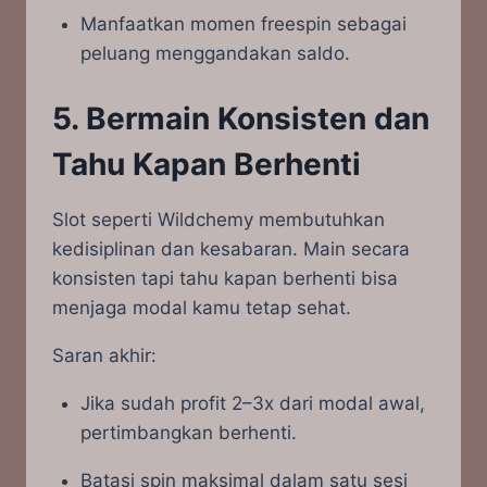
Manfaatkan momen freespin sebagai
peluang menggandakan saldo.
5. Bermain Konsisten dan
Tahu Kapan Berhenti
Slot seperti Wildchemy membutuhkan
kedisiplinan dan kesabaran. Main secara
konsisten tapi tahu kapan berhenti bisa
menjaga modal kamu tetap sehat.
Saran akhir:
Jika sudah profit 2–3x dari modal awal,
pertimbangkan berhenti.
Batasi spin maksimal dalam satu sesi