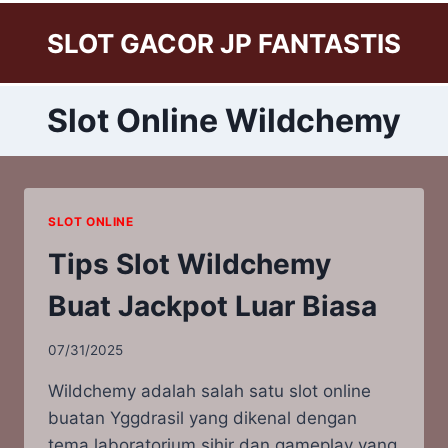
Skip
SLOT GACOR JP FANTASTIS
to
content
Slot Online Wildchemy
SLOT ONLINE
Tips Slot Wildchemy
Buat Jackpot Luar Biasa
07/31/2025
Wildchemy adalah salah satu slot online
buatan Yggdrasil yang dikenal dengan
tema laboratorium sihir dan gameplay yang