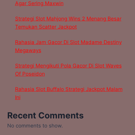
Agar Sering Maxwin
Strategi Slot Mahjong Wins 2 Menang Besar
Temukan Scatter Jackpot
Rahasia Jam Gacor Di Slot Madame Destiny
Megaways
Strategi Mengikuti Pola Gacor Di Slot Waves
Of Poseidon
Rahasia Slot Buffalo Strategi Jackpot Malam
Ini
Recent Comments
No comments to show.