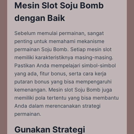
Mesin Slot Soju Bomb
dengan Baik
Sebelum memulai permainan, sangat
penting untuk memahami mekanisme
permainan Soju Bomb. Setiap mesin slot
memiliki karakteristiknya masing-masing.
Pastikan Anda mempelajari simbol-simbol
yang ada, fitur bonus, serta cara kerja
putaran bonus yang bisa mempengaruhi
kemenangan. Mesin slot Soju Bomb juga
memiliki pola tertentu yang bisa membantu
Anda dalam merencanakan strategi
permainan.
Gunakan Strategi