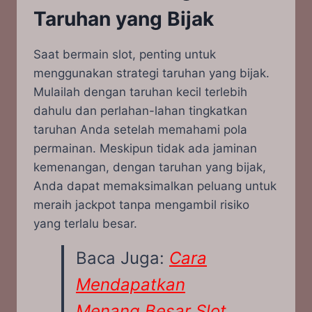
Taruhan yang Bijak
Saat bermain slot, penting untuk
menggunakan strategi taruhan yang bijak.
Mulailah dengan taruhan kecil terlebih
dahulu dan perlahan-lahan tingkatkan
taruhan Anda setelah memahami pola
permainan. Meskipun tidak ada jaminan
kemenangan, dengan taruhan yang bijak,
Anda dapat memaksimalkan peluang untuk
meraih jackpot tanpa mengambil risiko
yang terlalu besar.
Baca Juga:
Cara
Mendapatkan
Menang Besar Slot