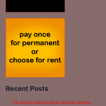
Recent Posts
Trik Ampuh Slot Big Bass Amazon Xtreme