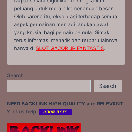
Dapat secara signifikan meningkatkan
peluang untuk meraih kemenangan besar.
Oleh karena itu, eksplorasi terhadap semua
aspek permainan menjadi langkah awal
yang krusial bagi pemain pemula. Simak
terus informasi menarik dan terbaru lainnya
hanya di
SLOT GACOR JP FANTASTIS
.
Search
Search
NEED BACKLINK HIGH QUALITY and RELEVANT
?
let us help.
click here