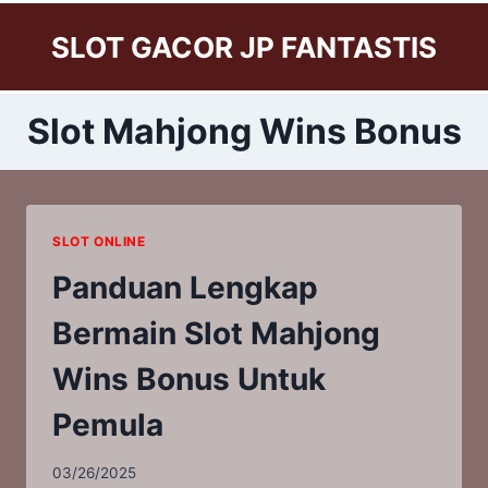
Skip
SLOT GACOR JP FANTASTIS
to
content
Slot Mahjong Wins Bonus
SLOT ONLINE
Panduan Lengkap
Bermain Slot Mahjong
Wins Bonus Untuk
Pemula
03/26/2025