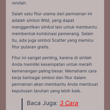
rendah.
Salah satu fitur utama dari permainan ini
adalah simbol Wild, yang dapat
menggantikan simbol lain untuk membantu
membentuk kombinasi pemenang. Selain
itu, ada juga simbol Scatter yang memicu
fitur putaran gratis.
Fitur ini sangat penting, karena di sinilah
Anda memiliki kesempatan untuk meraih
kemenangan paling besar. Memahami cara
kerja berbagai simbol dan fitur dalam
permainan akan membantu Anda membuat
keputusan taruhan yang lebih baik.
Baca Juga:
3 Cara