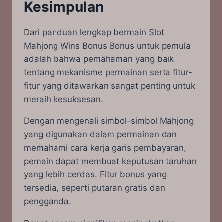
Kesimpulan
Dari panduan lengkap bermain Slot
Mahjong Wins Bonus Bonus untuk pemula
adalah bahwa pemahaman yang baik
tentang mekanisme permainan serta fitur-
fitur yang ditawarkan sangat penting untuk
meraih kesuksesan.
Dengan mengenali simbol-simbol Mahjong
yang digunakan dalam permainan dan
memahami cara kerja garis pembayaran,
pemain dapat membuat keputusan taruhan
yang lebih cerdas. Fitur bonus yang
tersedia, seperti putaran gratis dan
pengganda.