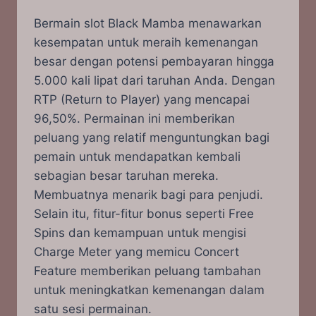
​Bermain slot Black Mamba menawarkan
kesempatan untuk meraih kemenangan
besar dengan potensi pembayaran hingga
5.000 kali lipat dari taruhan Anda.​ Dengan
RTP (Return to Player) yang mencapai
96,50%. Permainan ini memberikan
peluang yang relatif menguntungkan bagi
pemain untuk mendapatkan kembali
sebagian besar taruhan mereka.
Membuatnya menarik bagi para penjudi.
Selain itu, fitur-fitur bonus seperti Free
Spins dan kemampuan untuk mengisi
Charge Meter yang memicu Concert
Feature memberikan peluang tambahan
untuk meningkatkan kemenangan dalam
satu sesi permainan.