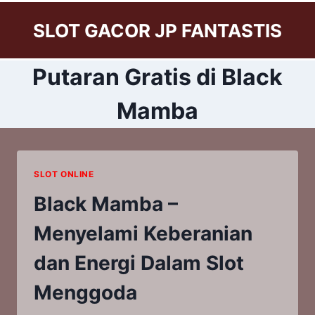
Skip
SLOT GACOR JP FANTASTIS
to
content
Putaran Gratis di Black
Mamba
SLOT ONLINE
Black Mamba –
Menyelami Keberanian
dan Energi Dalam Slot
Menggoda