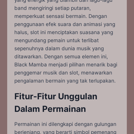
yang energik yang diambil dari lagu-lagu
band mengiringi setiap putaran,
memperkuat sensasi bermain. Dengan
penggunaan efek suara dan animasi yang
halus, slot ini menciptakan suasana yang
mengundang pemain untuk terlibat
sepenuhnya dalam dunia musik yang
ditawarkan. Dengan semua elemen ini,
Black Mamba menjadi pilihan menarik bagi
penggemar musik dan slot, menawarkan
pengalaman bermain yang tak terlupakan.
Fitur-Fitur Unggulan
Dalam Permainan
Permainan ini dilengkapi dengan gulungan
berjenjang, yang berarti simbol pemenang