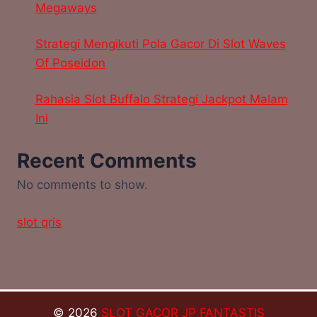
Megaways
Strategi Mengikuti Pola Gacor Di Slot Waves
Of Poseidon
Rahasia Slot Buffalo Strategi Jackpot Malam
Ini
Recent Comments
No comments to show.
slot qris
© 2026
SLOT GACOR JP FANTASTIS