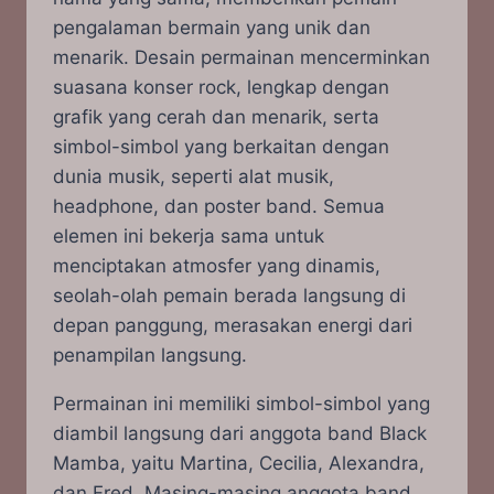
pengalaman bermain yang unik dan
menarik. Desain permainan mencerminkan
suasana konser rock, lengkap dengan
grafik yang cerah dan menarik, serta
simbol-simbol yang berkaitan dengan
dunia musik, seperti alat musik,
headphone, dan poster band. Semua
elemen ini bekerja sama untuk
menciptakan atmosfer yang dinamis,
seolah-olah pemain berada langsung di
depan panggung, merasakan energi dari
penampilan langsung.
Permainan ini memiliki simbol-simbol yang
diambil langsung dari anggota band Black
Mamba, yaitu Martina, Cecilia, Alexandra,
dan Fred. Masing-masing anggota band