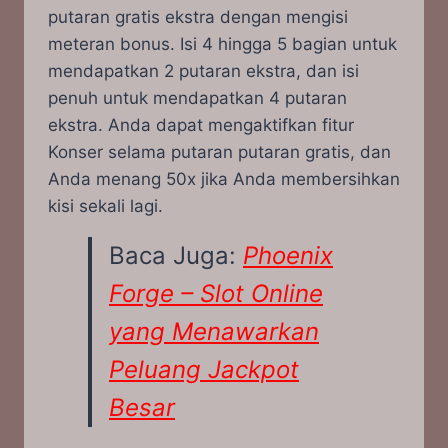
putaran gratis ekstra dengan mengisi
meteran bonus. Isi 4 hingga 5 bagian untuk
mendapatkan 2 putaran ekstra, dan isi
penuh untuk mendapatkan 4 putaran
ekstra. Anda dapat mengaktifkan fitur
Konser selama putaran putaran gratis, dan
Anda menang 50x jika Anda membersihkan
kisi sekali lagi.
Baca Juga:
Phoenix
Forge – Slot Online
yang Menawarkan
Peluang Jackpot
Besar