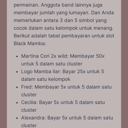
permainan. Anggota band lainnya juga
membayar jumlah yang lumayan. Dan Anda
memerlukan antara 3 dan 5 simbol yang
cocok dalam satu kelompok untuk menang.
Berikut adalah tabel pembayaran untuk slot
Black Mamba:
Martina Cori 2x wild: Membayar 50x
untuk 5 dalam satu cluster
Logo Mamba liar: Bayar 25x untuk 5
dalam satu kelompok
Fred: Membayar 5x untuk 5 dalam satu
cluster
Cecilia: Bayar 5x untuk 5 dalam satu
cluster
Alexandra: Bayar 5x untuk 5 dalam satu
cluster