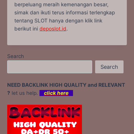
berpeluang meraih kemenangan besar,
simak dan ikuti terus informasi terlengkap
tentang SLOT hanya dengan klik link
berikut ini
deposlot.id
.
Search
Search
NEED BACKLINK HIGH QUALITY and RELEVANT
?
let us help.
click here