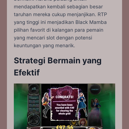
mendapatkan kembali sebagian besar
taruhan mereka cukup menjanjikan. RTP
yang tinggi ini menjadikan Black Mamba
pilihan favorit di kalangan para pemain
yang mencari slot dengan potensi
keuntungan yang menarik.
Strategi Bermain yang
Efektif