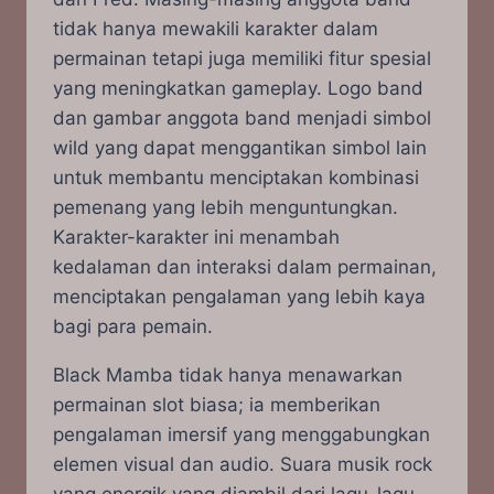
tidak hanya mewakili karakter dalam
permainan tetapi juga memiliki fitur spesial
yang meningkatkan gameplay. Logo band
dan gambar anggota band menjadi simbol
wild yang dapat menggantikan simbol lain
untuk membantu menciptakan kombinasi
pemenang yang lebih menguntungkan.
Karakter-karakter ini menambah
kedalaman dan interaksi dalam permainan,
menciptakan pengalaman yang lebih kaya
bagi para pemain.
Black Mamba tidak hanya menawarkan
permainan slot biasa; ia memberikan
pengalaman imersif yang menggabungkan
elemen visual dan audio. Suara musik rock