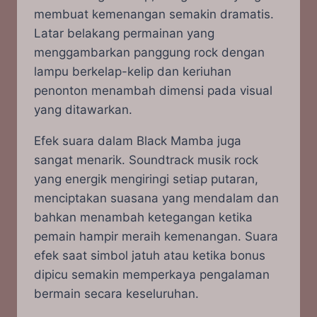
membuat kemenangan semakin dramatis.
Latar belakang permainan yang
menggambarkan panggung rock dengan
lampu berkelap-kelip dan keriuhan
penonton menambah dimensi pada visual
yang ditawarkan.
Efek suara dalam Black Mamba juga
sangat menarik. Soundtrack musik rock
yang energik mengiringi setiap putaran,
menciptakan suasana yang mendalam dan
bahkan menambah ketegangan ketika
pemain hampir meraih kemenangan. Suara
efek saat simbol jatuh atau ketika bonus
dipicu semakin memperkaya pengalaman
bermain secara keseluruhan.