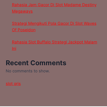
Rahasia Jam Gacor Di Slot Madame Destiny
Megaways
Strategi Mengikuti Pola Gacor Di Slot Waves
Of Poseidon
Rahasia Slot Buffalo Strategi Jackpot Malam
Ini
Recent Comments
No comments to show.
slot qris