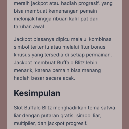
meraih jackpot atau hadiah progresif, yang
bisa membuat kemenangan pemain
melonjak hingga ribuan kali lipat dari
taruhan awal.
Jackpot biasanya dipicu melalui kombinasi
simbol tertentu atau melalui fitur bonus
khusus yang tersedia di setiap permainan.
Jackpot membuat Buffalo Blitz lebih
menarik, karena pemain bisa menang
hadiah besar secara acak.
Kesimpulan
Slot Buffalo Blitz menghadirkan tema satwa
liar dengan putaran gratis, simbol liar,
multiplier, dan jackpot progresif.