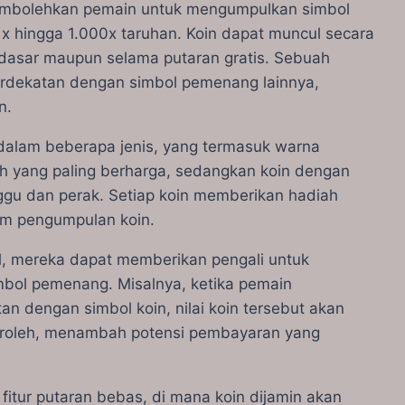
membolehkan pemain untuk mengumpulkan simbol
a 1x hingga 1.000x taruhan. Koin dapat muncul secara
dasar maupun selama putaran gratis. Sebuah
erdekatan dengan simbol pemenang lainnya,
n.
 dalam beberapa jenis, yang termasuk warna
h yang paling berharga, sedangkan koin dengan
runggu dan perak. Setiap koin memberikan hadiah
m pengumpulan koin.
l, mereka dapat memberikan pengali untuk
mbol pemenang. Misalnya, ketika pemain
 dengan simbol koin, nilai koin tersebut akan
eroleh, menambah potensi pembayaran yang
 fitur putaran bebas, di mana koin dijamin akan