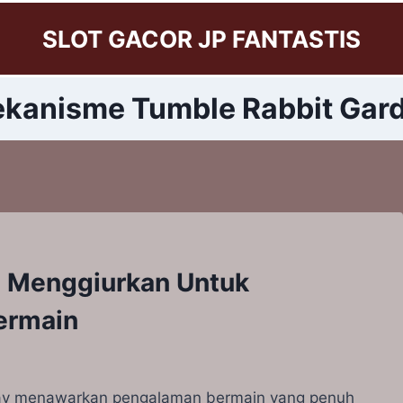
SLOT GACOR JP FANTASTIS
kanisme Tumble Rabbit Gar
s Menggiurkan Untuk
ermain
 Play menawarkan pengalaman bermain yang penuh