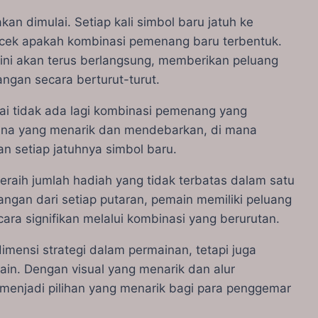
an dimulai. Setiap kali simbol baru jatuh ke
cek apakah kombinasi pemenang baru terbentuk.
ini akan terus berlangsung, memberikan peluang
gan secara berturut-turut.
ai tidak ada lagi kombinasi pemenang yang
sana yang menarik dan mendebarkan, di mana
 setiap jatuhnya simbol baru.
aih jumlah hadiah yang tidak terbatas dalam satu
ngan dari setiap putaran, pemain memiliki peluang
a signifikan melalui kombinasi yang berurutan.
ensi strategi dalam permainan, tetapi juga
in. Dengan visual yang menarik dan alur
 menjadi pilihan yang menarik bagi para penggemar