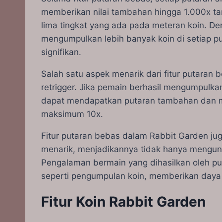
memberikan nilai tambahan hingga 1.000x taru
lima tingkat yang ada pada meteran koin. D
mengumpulkan lebih banyak koin di setiap p
signifikan.
Salah satu aspek menarik dari fitur putara
retrigger. Jika pemain berhasil mengumpulkan
dapat mendapatkan putaran tambahan dan 
maksimum 10x.
Fitur putaran bebas dalam Rabbit Garden ju
menarik, menjadikannya tidak hanya mengunt
Pengalaman bermain yang dihasilkan oleh pu
seperti pengumpulan koin, memberikan daya t
Fitur Koin Rabbit Garden