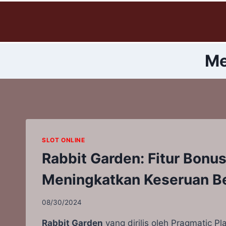
Skip
to
content
Me
SLOT ONLINE
Rabbit Garden: Fitur Bonu
Meningkatkan Keseruan B
08/30/2024
Rabbit Garden
yang dirilis oleh Pragmatic