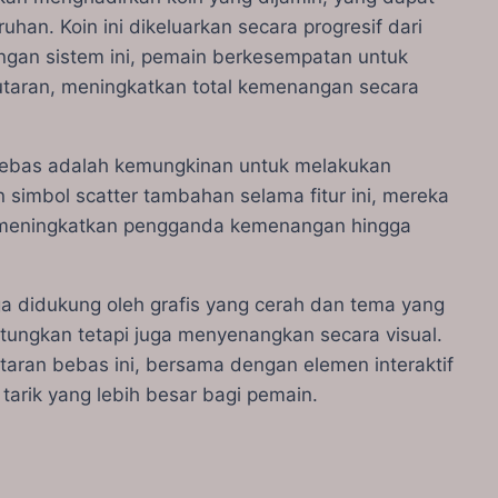
han. Koin ini dikeluarkan secara progresif dari
engan sistem ini, pemain berkesempatan untuk
utaran, meningkatkan total kemenangan secara
n bebas adalah kemungkinan untuk melakukan
 simbol scatter tambahan selama fitur ini, mereka
meningkatkan pengganda kemenangan hingga
ga didukung oleh grafis yang cerah dan tema yang
ungkan tetapi juga menyenangkan secara visual.
taran bebas ini, bersama dengan elemen interaktif
arik yang lebih besar bagi pemain.