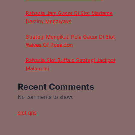
Rahasia Jam Gacor Di Slot Madame
Destiny Megaways
Strategi Mengikuti Pola Gacor Di Slot
Waves Of Poseidon
Rahasia Slot Buffalo Strategi Jackpot
Malam Ini
Recent Comments
No comments to show.
slot qris