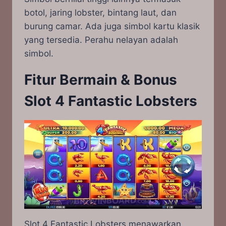
botol, jaring lobster, bintang laut, dan
burung camar. Ada juga simbol kartu klasik
yang tersedia. Perahu nelayan adalah
simbol.
Fitur Bermain & Bonus
Slot 4 Fantastic Lobsters
Slot 4 Fantastic Lobsters menawarkan