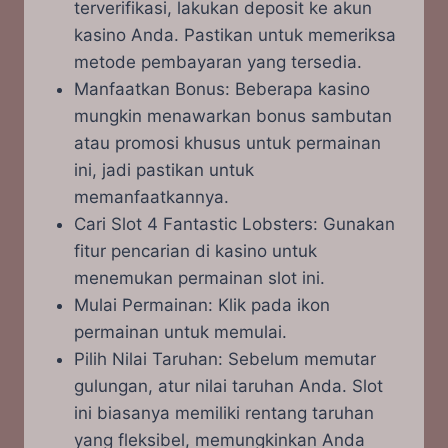
terverifikasi, lakukan deposit ke akun
kasino Anda. Pastikan untuk memeriksa
metode pembayaran yang tersedia.
Manfaatkan Bonus: Beberapa kasino
mungkin menawarkan bonus sambutan
atau promosi khusus untuk permainan
ini, jadi pastikan untuk
memanfaatkannya.
Cari Slot 4 Fantastic Lobsters: Gunakan
fitur pencarian di kasino untuk
menemukan permainan slot ini.
Mulai Permainan: Klik pada ikon
permainan untuk memulai.
Pilih Nilai Taruhan: Sebelum memutar
gulungan, atur nilai taruhan Anda. Slot
ini biasanya memiliki rentang taruhan
yang fleksibel, memungkinkan Anda