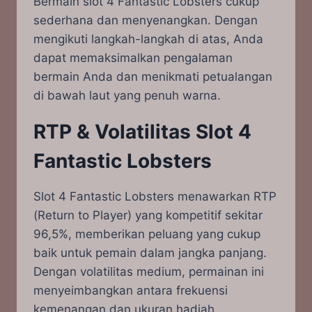
Bermain slot 4 Fantastic Lobsters cukup
sederhana dan menyenangkan. Dengan
mengikuti langkah-langkah di atas, Anda
dapat memaksimalkan pengalaman
bermain Anda dan menikmati petualangan
di bawah laut yang penuh warna.
RTP & Volatilitas Slot 4
Fantastic Lobsters
Slot 4 Fantastic Lobsters menawarkan RTP
(Return to Player) yang kompetitif sekitar
96,5%, memberikan peluang yang cukup
baik untuk pemain dalam jangka panjang.
Dengan volatilitas medium, permainan ini
menyeimbangkan antara frekuensi
kemenangan dan ukuran hadiah,