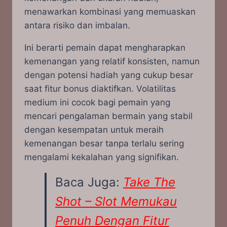
menawarkan kombinasi yang memuaskan
antara risiko dan imbalan.
Ini berarti pemain dapat mengharapkan
kemenangan yang relatif konsisten, namun
dengan potensi hadiah yang cukup besar
saat fitur bonus diaktifkan. Volatilitas
medium ini cocok bagi pemain yang
mencari pengalaman bermain yang stabil
dengan kesempatan untuk meraih
kemenangan besar tanpa terlalu sering
mengalami kekalahan yang signifikan.
Baca Juga:
Take The
Shot – Slot Memukau
Penuh Dengan Fitur