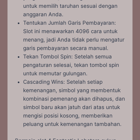
untuk memilih taruhan sesuai dengan
anggaran Anda.
Tentukan Jumlah Garis Pembayaran:
Slot ini menawarkan 4096 cara untuk
menang, jadi Anda tidak perlu mengatur
garis pembayaran secara manual.
Tekan Tombol Spin: Setelah semua
pengaturan selesai, tekan tombol spin
untuk memutar gulungan.
Cascading Wins: Setelah setiap
kemenangan, simbol yang membentuk
kombinasi pemenang akan dihapus, dan
simbol baru akan jatuh dari atas untuk
mengisi posisi kosong, memberikan
peluang untuk kemenangan tambahan.