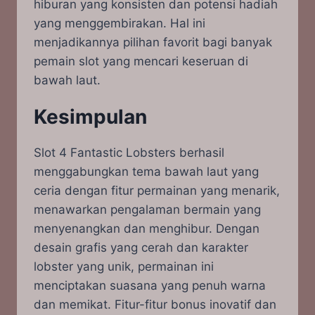
hiburan yang konsisten dan potensi hadiah
yang menggembirakan. Hal ini
menjadikannya pilihan favorit bagi banyak
pemain slot yang mencari keseruan di
bawah laut.
Kesimpulan
Slot 4 Fantastic Lobsters berhasil
menggabungkan tema bawah laut yang
ceria dengan fitur permainan yang menarik,
menawarkan pengalaman bermain yang
menyenangkan dan menghibur. Dengan
desain grafis yang cerah dan karakter
lobster yang unik, permainan ini
menciptakan suasana yang penuh warna
dan memikat. Fitur-fitur bonus inovatif dan