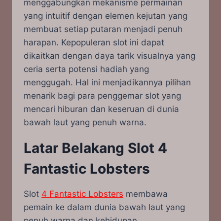
menggabungkan mekanisme permainan
yang intuitif dengan elemen kejutan yang
membuat setiap putaran menjadi penuh
harapan. Kepopuleran slot ini dapat
dikaitkan dengan daya tarik visualnya yang
ceria serta potensi hadiah yang
menggugah. Hal ini menjadikannya pilihan
menarik bagi para penggemar slot yang
mencari hiburan dan keseruan di dunia
bawah laut yang penuh warna.
Latar Belakang Slot 4
Fantastic Lobsters
Slot
4 Fantastic Lobsters
membawa
pemain ke dalam dunia bawah laut yang
penuh warna dan kehidupan,