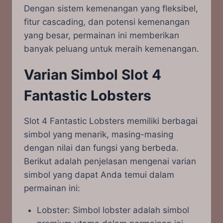
Dengan sistem kemenangan yang fleksibel,
fitur cascading, dan potensi kemenangan
yang besar, permainan ini memberikan
banyak peluang untuk meraih kemenangan.
Varian Simbol Slot 4
Fantastic Lobsters
Slot 4 Fantastic Lobsters memiliki berbagai
simbol yang menarik, masing-masing
dengan nilai dan fungsi yang berbeda.
Berikut adalah penjelasan mengenai varian
simbol yang dapat Anda temui dalam
permainan ini:
Lobster: Simbol lobster adalah simbol