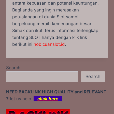
antara kepuasan dan potensi keuntungan.
Bagi anda yang ingin merasakan
petualangan di dunia Slot sambil
berpeluang meraih kemenangan besar.
Simak dan ikuti terus informasi terlengkap
tentang SLOT hanya dengan klik link
berikut ini
hobicuanslot.id
.
Search
Search
NEED BACKLINK HIGH QUALITY and RELEVANT
?
let us help.
click here