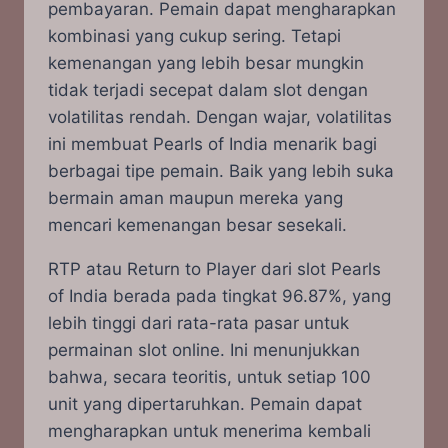
pembayaran. Pemain dapat mengharapkan
kombinasi yang cukup sering. Tetapi
kemenangan yang lebih besar mungkin
tidak terjadi secepat dalam slot dengan
volatilitas rendah. Dengan wajar, volatilitas
ini membuat Pearls of India menarik bagi
berbagai tipe pemain. Baik yang lebih suka
bermain aman maupun mereka yang
mencari kemenangan besar sesekali.
​RTP atau Return to Player dari slot Pearls
of India berada pada tingkat 96.87%, yang
lebih tinggi dari rata-rata pasar untuk
permainan slot online.​ Ini menunjukkan
bahwa, secara teoritis, untuk setiap 100
unit yang dipertaruhkan. Pemain dapat
mengharapkan untuk menerima kembali