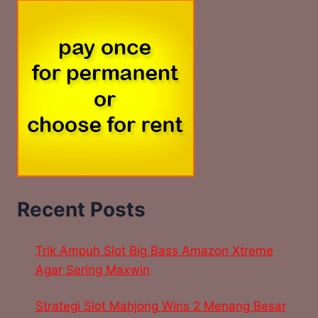
Recent Posts
Trik Ampuh Slot Big Bass Amazon Xtreme
Agar Sering Maxwin
Strategi Slot Mahjong Wins 2 Menang Besar