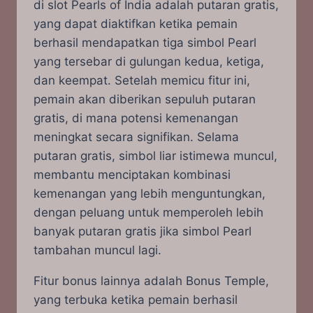
di slot Pearls of India adalah putaran gratis,
yang dapat diaktifkan ketika pemain
berhasil mendapatkan tiga simbol Pearl
yang tersebar di gulungan kedua, ketiga,
dan keempat.​ Setelah memicu fitur ini,
pemain akan diberikan sepuluh putaran
gratis, di mana potensi kemenangan
meningkat secara signifikan. Selama
putaran gratis, simbol liar istimewa muncul,
membantu menciptakan kombinasi
kemenangan yang lebih menguntungkan,
dengan peluang untuk memperoleh lebih
banyak putaran gratis jika simbol Pearl
tambahan muncul lagi.
Fitur bonus lainnya adalah Bonus Temple,
yang terbuka ketika pemain berhasil