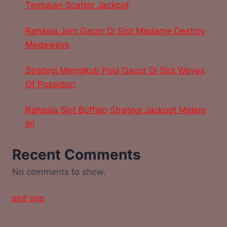
Temukan Scatter Jackpot
Rahasia Jam Gacor Di Slot Madame Destiny
Megaways
Strategi Mengikuti Pola Gacor Di Slot Waves
Of Poseidon
Rahasia Slot Buffalo Strategi Jackpot Malam
Ini
Recent Comments
No comments to show.
slot qris