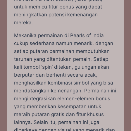
untuk memicu fitur bonus yang dapat
meningkatkan potensi kemenangan
mereka.
Mekanika permainan di Pearls of India
cukup sederhana namun menarik, dengan
setiap putaran permainan membutuhkan
taruhan yang ditentukan pemain. Setiap
kali tombol ‘spin’ ditekan, gulungan akan
berputar dan berhenti secara acak,
menghasilkan kombinasi simbol yang bisa
mendatangkan kemenangan. Permainan ini
mengintegrasikan elemen-elemen bonus
yang memberikan kesempatan untuk
meraih putaran gratis dan fitur khusus
lainnya. Selain itu, pemainan ini juga
diperkaya dengan visual yang menarik dan