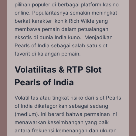
pilihan populer di berbagai platform kasino
online. Popularitasnya semakin meningkat
berkat karakter ikonik Rich Wilde yang
membawa pemain dalam petualangan
eksotis di dunia India kuno. Menjadikan
Pearls of India sebagai salah satu slot
favorit di kalangan pemain.
Volatilitas & RTP Slot
Pearls of India
Volatilitas atau tingkat risiko dari slot Pearls
of India dikategorikan sebagai sedang
(medium). Ini berarti bahwa permainan ini
menawarkan keseimbangan yang baik
antara frekuensi kemenangan dan ukuran