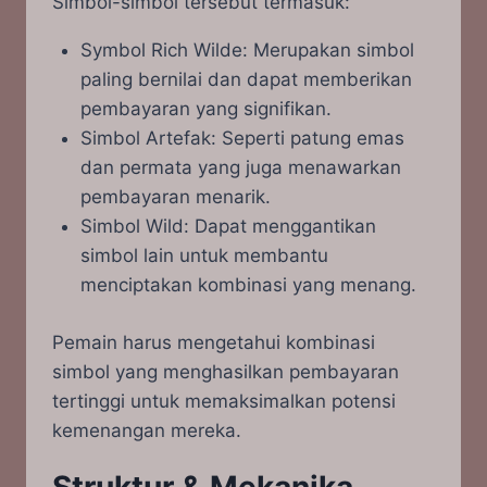
Simbol-simbol tersebut termasuk:
Symbol Rich Wilde: Merupakan simbol
paling bernilai dan dapat memberikan
pembayaran yang signifikan.
Simbol Artefak: Seperti patung emas
dan permata yang juga menawarkan
pembayaran menarik.
Simbol Wild: Dapat menggantikan
simbol lain untuk membantu
menciptakan kombinasi yang menang.
Pemain harus mengetahui kombinasi
simbol yang menghasilkan pembayaran
tertinggi untuk memaksimalkan potensi
kemenangan mereka.
Struktur & Mekanika