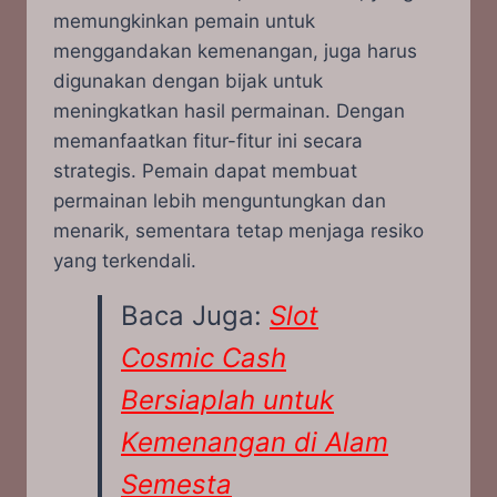
memungkinkan pemain untuk
menggandakan kemenangan, juga harus
digunakan dengan bijak untuk
meningkatkan hasil permainan. Dengan
memanfaatkan fitur-fitur ini secara
strategis. Pemain dapat membuat
permainan lebih menguntungkan dan
menarik, sementara tetap menjaga resiko
yang terkendali.
Baca Juga:
Slot
Cosmic Cash
Bersiaplah untuk
Kemenangan di Alam
Semesta