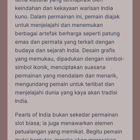
keindahan dan kekayaan warisan India
kuno. Dalam permainan ini, pemain diajak
untuk menjelajahi dan menemukan
berbagai artefak berharga seperti patung
emas dan permata yang terkait dengan
budaya dan sejarah India. Desain grafis
yang memukau, dipadukan dengan simbol-
simbol ikonik, menciptakan suasana
permainan yang mendalam dan menarik,
mengundang pemain untuk terlibat dan
menjelajahi dunia yang kaya akan tradisi
India.
Pearls of India bukan sekedar permainan
slot biasa; ia juga menawarkan elemen
petualangan yang memikat. Begitu pemain