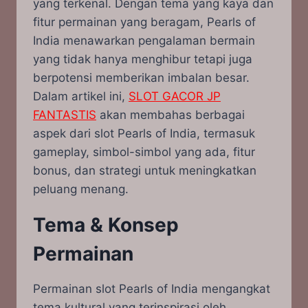
yang terkenal. Dengan tema yang kaya dan
fitur permainan yang beragam, Pearls of
India menawarkan pengalaman bermain
yang tidak hanya menghibur tetapi juga
berpotensi memberikan imbalan besar.
Dalam artikel ini,
SLOT GACOR JP
FANTASTIS
akan membahas berbagai
aspek dari slot Pearls of India, termasuk
gameplay, simbol-simbol yang ada, fitur
bonus, dan strategi untuk meningkatkan
peluang menang.
Tema & Konsep
Permainan
Permainan slot Pearls of India mengangkat
tema kultural yang terinspirasi oleh