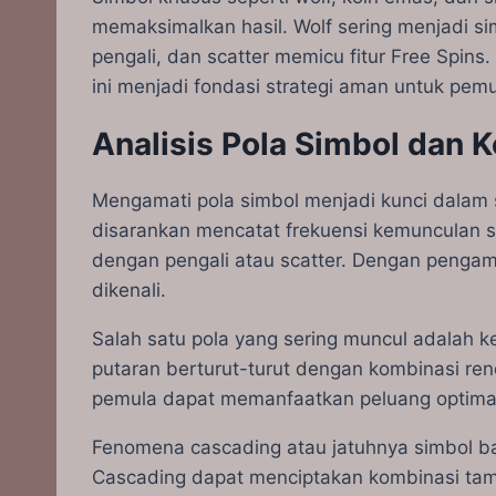
memaksimalkan hasil. Wolf sering menjadi s
pengali, dan scatter memicu fitur Free Spi
ini menjadi fondasi strategi aman untuk pemu
Analisis Pola Simbol dan 
Mengamati pola simbol menjadi kunci dalam 
disarankan mencatat frekuensi kemunculan si
dengan pengali atau scatter. Dengan pengamat
dikenali.
Salah satu pola yang sering muncul adalah 
putaran berturut-turut dengan kombinasi rend
pemula dapat memanfaatkan peluang optimal 
Fenomena cascading atau jatuhnya simbol ba
Cascading dapat menciptakan kombinasi tam