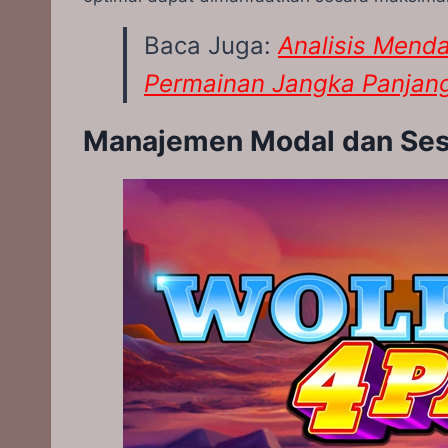
Baca Juga:
Analisis Mend
Permainan Jangka Panjan
Manajemen Modal dan Ses