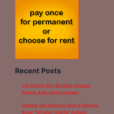
Recent Posts
Trik Ampuh Slot Big Bass Amazon
Xtreme Agar Sering Maxwin
Strategi Slot Mahjong Wins 2 Menang
Besar Temukan Scatter Jackpot