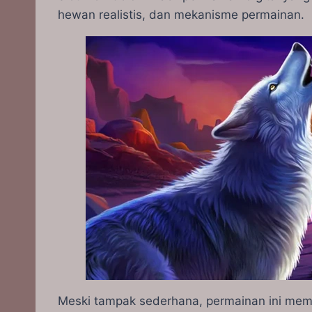
hewan realistis, dan mekanisme permainan.
Meski tampak sederhana, permainan ini memil