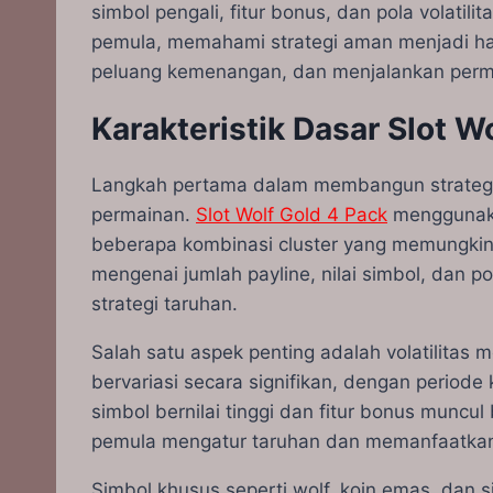
simbol pengali, fitur bonus, dan pola volatil
pemula, memahami strategi aman menjadi ha
peluang kemenangan, dan menjalankan perm
Karakteristik Dasar Slot W
Langkah pertama dalam membangun strategi
permainan.
Slot Wolf Gold 4 Pack
menggunaka
beberapa kombinasi cluster yang memungki
mengenai jumlah payline, nilai simbol, dan p
strategi taruhan.
Salah satu aspek penting adalah volatilitas 
bervariasi secara signifikan, dengan periode 
simbol bernilai tinggi dan fitur bonus munc
pemula mengatur taruhan dan memanfaatkan f
Simbol khusus seperti wolf, koin emas, dan s