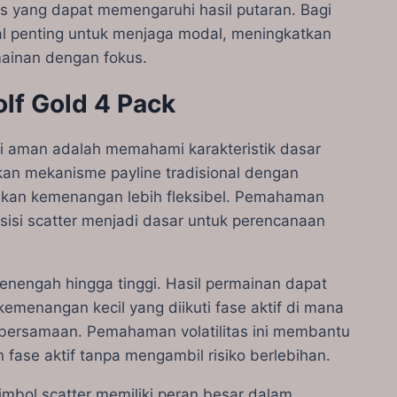
itas yang dapat memengaruhi hasil putaran. Bagi
l penting untuk menjaga modal, meningkatkan
ainan dengan fokus.
olf Gold 4 Pack
 aman adalah memahami karakteristik dasar
n mekanisme payline tradisional dengan
nkan kemenangan lebih fleksibel. Pemahaman
osisi scatter menjadi dasar untuk perencanaan
menengah hingga tinggi. Hasil permainan dapat
kemenangan kecil yang diikuti fase aktif di mana
ul bersamaan. Pemahaman volatilitas ini membantu
ase aktif tanpa mengambil risiko berlebihan.
imbol scatter memiliki peran besar dalam