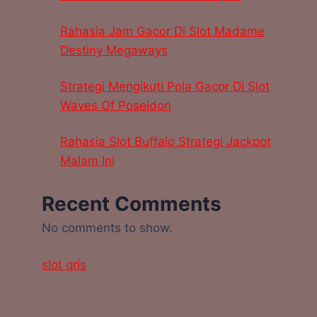
Rahasia Jam Gacor Di Slot Madame
Destiny Megaways
Strategi Mengikuti Pola Gacor Di Slot
Waves Of Poseidon
Rahasia Slot Buffalo Strategi Jackpot
Malam Ini
Recent Comments
No comments to show.
slot qris