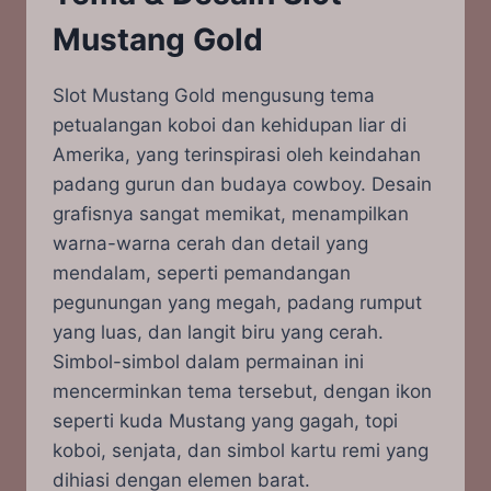
Mustang Gold
Slot Mustang Gold mengusung tema
petualangan koboi dan kehidupan liar di
Amerika, yang terinspirasi oleh keindahan
padang gurun dan budaya cowboy. Desain
grafisnya sangat memikat, menampilkan
warna-warna cerah dan detail yang
mendalam, seperti pemandangan
pegunungan yang megah, padang rumput
yang luas, dan langit biru yang cerah.
Simbol-simbol dalam permainan ini
mencerminkan tema tersebut, dengan ikon
seperti kuda Mustang yang gagah, topi
koboi, senjata, dan simbol kartu remi yang
dihiasi dengan elemen barat.