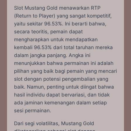
Slot Mustang Gold menawarkan RTP
(Return to Player) yang sangat kompetitif,
yaitu sekitar 96.53%. Ini berarti bahwa,
secara teoritis, pemain dapat
mengharapkan untuk mendapatkan
kembali 96.53% dari total taruhan mereka
dalam jangka panjang. Angka ini
menunjukkan bahwa permainan ini adalah
pilihan yang baik bagi pemain yang mencari
slot dengan potensi pengembalian yang
baik. Namun, penting untuk diingat bahwa
hasil individu dapat bervariasi, dan tidak
ada jaminan kemenangan dalam setiap
sesi permainan.
Dari segi volatilitas, Mustang Gold