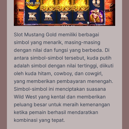
Slot Mustang Gold memiliki berbagai
simbol yang menarik, masing-masing
dengan nilai dan fungsi yang berbeda. Di
antara simbol-simbol tersebut, kuda putih
adalah simbol dengan nilai tertinggi, diikuti
oleh kuda hitam, cowboy, dan cowgirl,
yang memberikan pembayaran menengah.
Simbol-simbol ini menciptakan suasana
Wild West yang kental dan memberikan
peluang besar untuk meraih kemenangan
ketika pemain berhasil mendaratkan
kombinasi yang tepat.