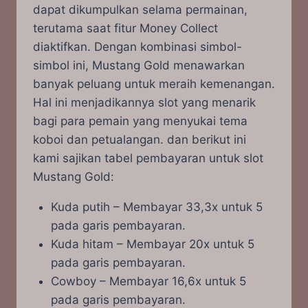
dapat dikumpulkan selama permainan,
terutama saat fitur Money Collect
diaktifkan. Dengan kombinasi simbol-
simbol ini, Mustang Gold menawarkan
banyak peluang untuk meraih kemenangan.
Hal ini menjadikannya slot yang menarik
bagi para pemain yang menyukai tema
koboi dan petualangan. dan berikut ini
kami sajikan tabel pembayaran untuk slot
Mustang Gold:
Kuda putih – Membayar 33,3x untuk 5
pada garis pembayaran.
Kuda hitam – Membayar 20x untuk 5
pada garis pembayaran.
Cowboy – Membayar 16,6x untuk 5
pada garis pembayaran.