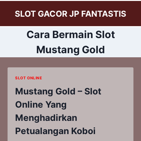
Skip
SLOT GACOR JP FANTASTIS
to
content
Cara Bermain Slot
Mustang Gold
SLOT ONLINE
Mustang Gold – Slot
Online Yang
Menghadirkan
Petualangan Koboi