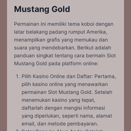
Mustang Gold
Permainan ini memiliki tema koboi dengan
latar belakang padang rumput Amerika,
menampilkan grafis yang memukau dan
suara yang mendebarkan. Berikut adalah
panduan singkat tentang cara bermain Slot
Mustang Gold pada platform online:
Pilih Kasino Online dan Daftar: Pertama,
pilih kasino online yang menawarkan
permainan Slot Mustang Gold. Setelah
menemukan kasino yang tepat,
daftarlah dengan mengisi informasi
yang diperlukan, seperti nama, alamat
email, dan metode pembayaran.