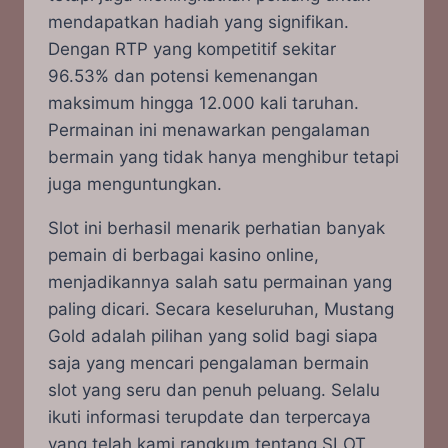
mendapatkan hadiah yang signifikan.
Dengan RTP yang kompetitif sekitar
96.53% dan potensi kemenangan
maksimum hingga 12.000 kali taruhan.
Permainan ini menawarkan pengalaman
bermain yang tidak hanya menghibur tetapi
juga menguntungkan.
Slot ini berhasil menarik perhatian banyak
pemain di berbagai kasino online,
menjadikannya salah satu permainan yang
paling dicari. Secara keseluruhan, Mustang
Gold adalah pilihan yang solid bagi siapa
saja yang mencari pengalaman bermain
slot yang seru dan penuh peluang. Selalu
ikuti informasi terupdate dan terpercaya
yang telah kami rangkum tentang SLOT