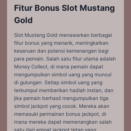
Fitur Bonus Slot Mustang
Gold
Slot Mustang Gold menawarkan berbagai
fitur bonus yang menarik, meningkatkan
keseruan dan potensi kemenangan bagi
para pemain. Salah satu fitur utama adalah
Money Collect, di mana pemain dapat
mengumpulkan simbol uang yang muncul
di gulungan. Setiap simbol uang yang
terkumpul memberikan hadiah instan, dan
jika pemain berhasil mengumpulkan tiga
simbol jackpot yang cocok. Mereka akan
memasuki permainan bonus jackpot, di
mana mereka dapat memenangkan salah
satu dari empat jackpot tetap yang