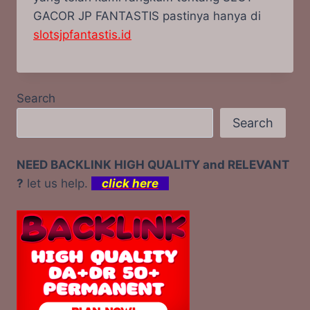
GACOR JP FANTASTIS pastinya hanya di
slotsjpfantastis.id
Search
Search
NEED BACKLINK HIGH QUALITY and RELEVANT
?
let us help.
click here