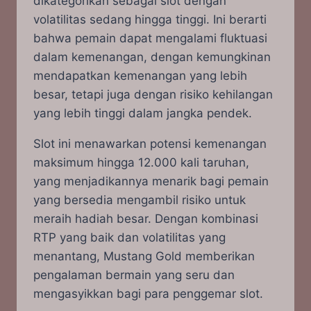
dikategorikan sebagai slot dengan
volatilitas sedang hingga tinggi. Ini berarti
bahwa pemain dapat mengalami fluktuasi
dalam kemenangan, dengan kemungkinan
mendapatkan kemenangan yang lebih
besar, tetapi juga dengan risiko kehilangan
yang lebih tinggi dalam jangka pendek.
Slot ini menawarkan potensi kemenangan
maksimum hingga 12.000 kali taruhan,
yang menjadikannya menarik bagi pemain
yang bersedia mengambil risiko untuk
meraih hadiah besar. Dengan kombinasi
RTP yang baik dan volatilitas yang
menantang, Mustang Gold memberikan
pengalaman bermain yang seru dan
mengasyikkan bagi para penggemar slot.