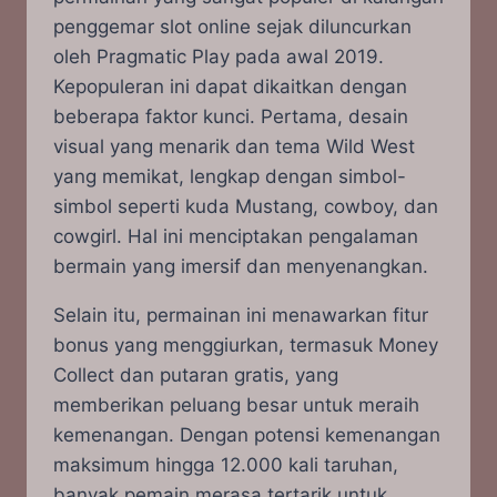
penggemar slot online sejak diluncurkan
oleh Pragmatic Play pada awal 2019.
Kepopuleran ini dapat dikaitkan dengan
beberapa faktor kunci. Pertama, desain
visual yang menarik dan tema Wild West
yang memikat, lengkap dengan simbol-
simbol seperti kuda Mustang, cowboy, dan
cowgirl. Hal ini menciptakan pengalaman
bermain yang imersif dan menyenangkan.
Selain itu, permainan ini menawarkan fitur
bonus yang menggiurkan, termasuk Money
Collect dan putaran gratis, yang
memberikan peluang besar untuk meraih
kemenangan. Dengan potensi kemenangan
maksimum hingga 12.000 kali taruhan,
banyak pemain merasa tertarik untuk