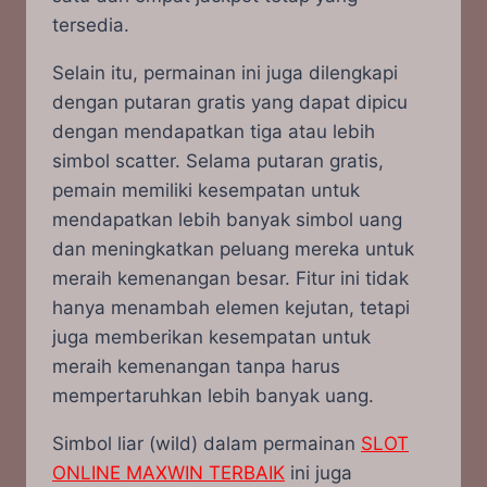
tersedia.
Selain itu, permainan ini juga dilengkapi
dengan putaran gratis yang dapat dipicu
dengan mendapatkan tiga atau lebih
simbol scatter. Selama putaran gratis,
pemain memiliki kesempatan untuk
mendapatkan lebih banyak simbol uang
dan meningkatkan peluang mereka untuk
meraih kemenangan besar. Fitur ini tidak
hanya menambah elemen kejutan, tetapi
juga memberikan kesempatan untuk
meraih kemenangan tanpa harus
mempertaruhkan lebih banyak uang.
Simbol liar (wild) dalam permainan
SLOT
ONLINE MAXWIN TERBAIK
ini juga