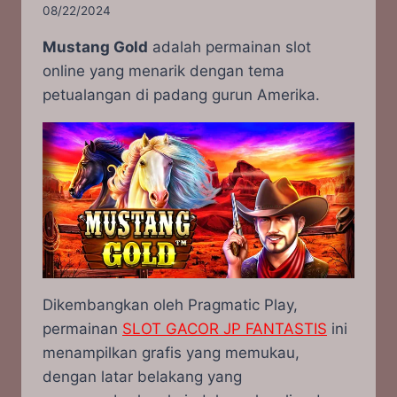
08/22/2024
Mustang Gold
adalah permainan slot
online yang menarik dengan tema
petualangan di padang gurun Amerika.
Dikembangkan oleh Pragmatic Play,
permainan
SLOT GACOR JP FANTASTIS
ini
menampilkan grafis yang memukau,
dengan latar belakang yang