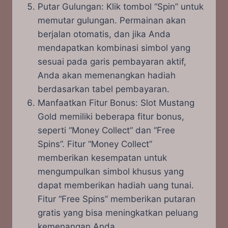
Putar Gulungan: Klik tombol “Spin” untuk
memutar gulungan. Permainan akan
berjalan otomatis, dan jika Anda
mendapatkan kombinasi simbol yang
sesuai pada garis pembayaran aktif,
Anda akan memenangkan hadiah
berdasarkan tabel pembayaran.
Manfaatkan Fitur Bonus: Slot Mustang
Gold memiliki beberapa fitur bonus,
seperti “Money Collect” dan “Free
Spins”. Fitur “Money Collect”
memberikan kesempatan untuk
mengumpulkan simbol khusus yang
dapat memberikan hadiah uang tunai.
Fitur “Free Spins” memberikan putaran
gratis yang bisa meningkatkan peluang
kemenangan Anda.